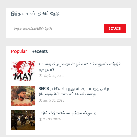
இந்த வலைப்பதிவில் தேடு
Popular
Recents
மே மாத விடுமுறைகள்: ஓய்வா? அல்லது சம்பளத்தில்
குறைவா?
ஏப்ரல் 30, 2025
RER B ரயிலில் விழுந்து உயிரை மாய்த்த தமிழ்
இளைஞனின் காரணம் வெளியானது!
ஏப்ரல் 30, 2025
பாரிஸ் வீதிகளில் வெடித்த வன்முறை!
மே 30, 2026