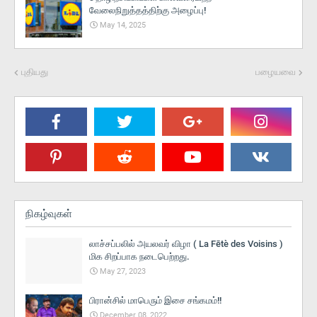
வேலைநிறுத்தத்திற்கு அழைப்பு!
May 14, 2025
புதியது
பழையவை
நிகழ்வுகள்
லாச்சப்பலில் அயலவர் விழா ( La Fētè des Voisins )
மிக சிறப்பாக நடைபெற்றது.
May 27, 2023
பிரான்சில் மாபெரும் இசை சங்கமம்!!
December 08, 2022