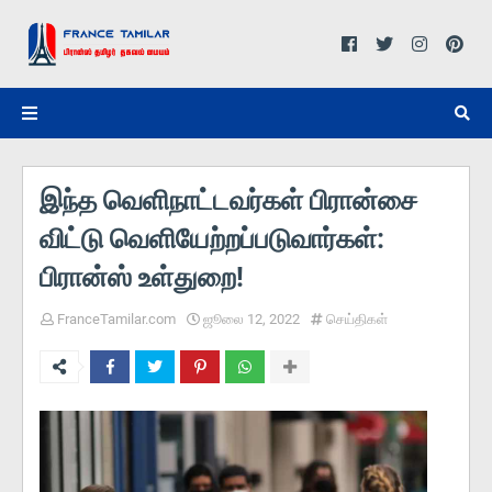
இந்த வெளிநாட்டவர்கள் பிரான்சை
விட்டு வெளியேற்றப்படுவார்கள்:
பிரான்ஸ் உள்துறை!
FranceTamilar.com
ஜூலை 12, 2022
செய்திகள்