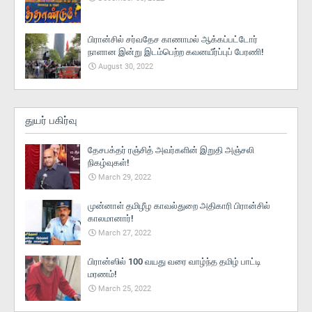
பிரான்சில் சர்வதேச காணாமல் ஆக்கப்பட்டோர்
நாளான இன்று இடம்பெற்ற கவனயீர்ப்புப் பேரணி!
August 30, 2022
துயர் பகிர்வு
தேசபக்தர் ரஞ்சித் அவர்களின் இறுதி அஞ்சலி
நிகழ்வுகள்!
March 29, 2022
முன்னாள் தமிழீழ காவல்துறை அதிகாரி பிரான்சில்
காலமானார்!
March 27, 2022
பிரான்ஸில் 100 வயது வரை வாழ்ந்த தமிழ் பாட்டி
மரணம்!
March 25, 2022