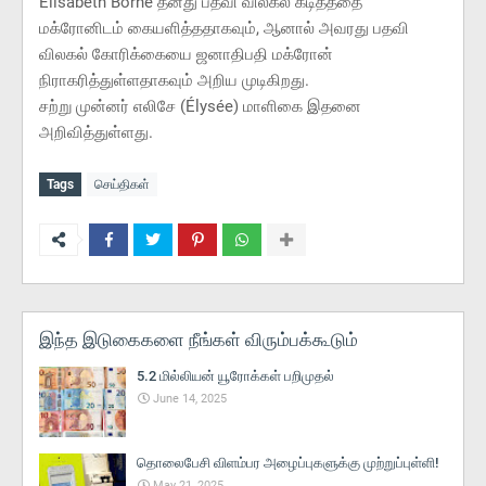
Elisabeth Borne தனது பதவி விலகல் கடிதத்தை
மக்ரோனிடம் கையளித்ததாகவும், ஆனால் அவரது பதவி
விலகல் கோரிக்கையை ஜனாதிபதி மக்ரோன்
நிராகரித்துள்ளதாகவும் அறிய முடிகிறது.
சற்று முன்னர் எலிசே (Élysée) மாளிகை இதனை
அறிவித்துள்ளது.
Tags
செய்திகள்
இந்த இடுகைகளை நீங்கள் விரும்பக்கூடும்
5.2 மில்லியன் யூரோக்கள் பறிமுதல்
June 14, 2025
தொலைபேசி விளம்பர அழைப்புகளுக்கு முற்றுப்புள்ளி!
May 21, 2025