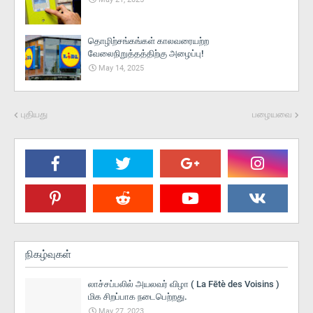
தொழிற்சங்கங்கள் காலவரையற்ற
வேலைநிறுத்தத்திற்கு அழைப்பு!
May 14, 2025
புதியது
பழையவை
நிகழ்வுகள்
லாச்சப்பலில் அயலவர் விழா ( La Fētè des Voisins )
மிக சிறப்பாக நடைபெற்றது.
May 27, 2023