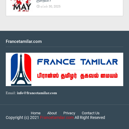
குறைவா?
ஏப்ரல் 30, 2025
Francetamilar.com
info@francetamilar.com
Email:
Home
About
Privacy
Contact Us
Copyright (c) 2021
Francetamilar.com
All Right Reseved