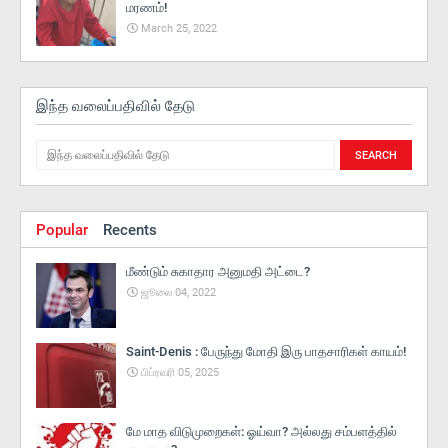
மரணம்!
March 25, 2022
இந்த வலைப்பதிவில் தேடு
Popular
Recents
மீண்டும் சுகாதார அனுமதி அட்டை?
ஜூலை 04, 2022
Saint-Denis : பேருந்து மோதி இரு பாதசாரிகள் காயம்!
பிப்ரவரி 05, 2025
மே மாத விடுமுறைகள்: ஓய்வா? அல்லது சம்பளத்தில்