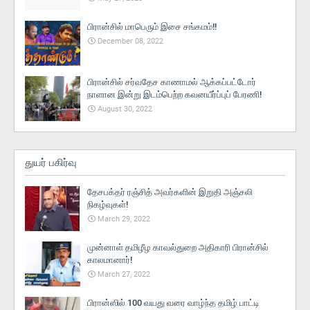
பிரான்சில் மாபெரும் இசை சங்கமம்!!
December 08, 2022
பிரான்சில் சர்வதேச காணாமல் ஆக்கப்பட்டோர்
நாளான இன்று இடம்பெற்ற கவனயீர்ப்புப் பேரணி!
August 30, 2022
துயர் பகிர்வு
தேசபக்தர் ரஞ்சித் அவர்களின் இறுதி அஞ்சலி
நிகழ்வுகள்!
March 29, 2022
முன்னாள் தமிழீழ காவல்துறை அதிகாரி பிரான்சில்
காலமானார்!
March 27, 2022
பிரான்ஸில் 100 வயது வரை வாழ்ந்த தமிழ் பாட்டி