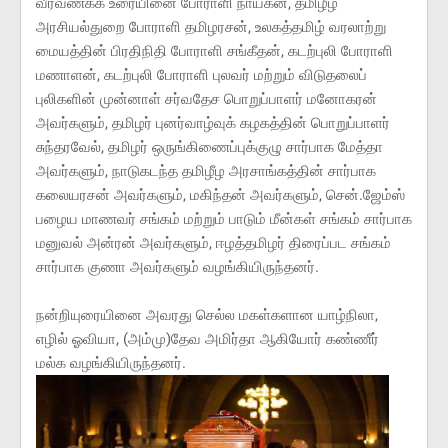
வீரவணக்க உரையினை போராளி நாயகன், தமிழீழ
அரசியல்துறை போராளி தமிழரசன், உலகத்தமிழ் வரலாற்று
மையத்தின் பிரதிநிதி போராளி சங்கீதன், கடற்புலி போராளி
மணாளன், கடற்புலி போராளி புலவர் மற்றும் விடுதலைப்
புலிகளின் முன்னாள் சர்வதேச பொறுப்பாளர் மனோகரன்
அவர்களும், தமிழர் புனர்வாழ்வுக் கழகத்தின் பொறுப்பாளர்
சுந்தரவேல், தமிழர் ஒருங்கிணைப்புக்குழு சார்பாக மேத்தா
அவர்களும், நாடுகடந்த தமிழீழ அரசாங்கத்தின் சார்பாக
கலையரசன் அவர்களும், மகிந்தன் அவர்களும், சென்.ஜேம்ஸ்
பழைய மாணவர் சங்கம் மற்றும் பாடும் மீன்கள் சங்கம் சார்பாக
மனுவல் அன்ரன் அவர்களும், ஈழத்தமிழர் திரைப்பட சங்கம்
சார்பாக குணா அவர்களும் வழங்கியிருந்தனர்.
நன்றியுரையினை அவரது செல்ல மகள்களான யாழ்நிலா,
எழில் ஓவியா, (அம்மு)தேவ அமிர்தா ஆகியோர் கண்ணீர்
மல்க வழங்கியிருந்தனர்.