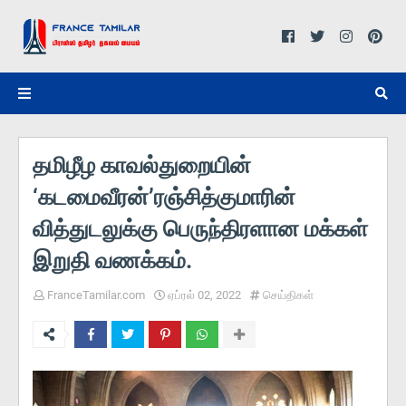
தமிழீழ காவல்துறையின்
‘கடமைவீரன்’ரஞ்சித்குமாரின்
வித்துடலுக்கு பெருந்திரளான மக்கள்
இறுதி வணக்கம்.
FranceTamilar.com
ஏப்ரல் 02, 2022
செய்திகள்