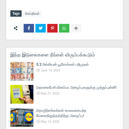
Tags
செய்திகள்
இந்த இடுகைகளை நீங்கள் விரும்பக்கூடும்
5.2 மில்லியன் யூரோக்கள் பறிமுதல்
June 14, 2025
தொலைபேசி விளம்பர அழைப்புகளுக்கு முற்றுப்புள்ளி!
May 21, 2025
தொழிற்சங்கங்கள் காலவரையற்ற
வேலைநிறுத்தத்திற்கு அழைப்பு!
May 14, 2025