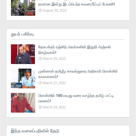
நாளான இன்று இடம்பெற்ற கவனயீர்ப்புப் பேரணி!
August 30, 2022
துயர் பகிர்வு
தேசபக்தர் ரஞ்சித் அவர்களின் இறுதி அஞ்சலி
நிகழ்வுகள்!
March 29, 2022
முன்னாள் தமிழீழ காவல்துறை அதிகாரி பிரான்சில்
காலமானார்!
March 27, 2022
பிரான்ஸில் 100 வயது வரை வாழ்ந்த தமிழ் பாட்டி
மரணம்!
March 25, 2022
இந்த வலைப்பதிவில் தேடு