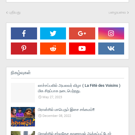
புதியது
பழையவை
நிகழ்வுகள்
லாச்சப்பலில் அயலவர் விழா ( La Fētè des Voisins )
மிக சிறப்பாக நடைபெற்றது.
May 27, 2023
பிரான்சில் மாபெரும் இசை சங்கமம்!!
December 08, 2022
பிரான்சில் சர்வதேச காணாமல் ஆக்கப்பட்டோர்