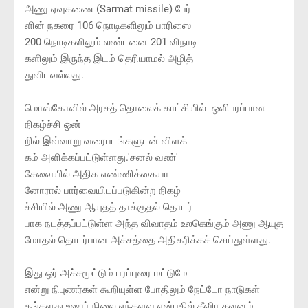
அணு ஏவுகணை (Sarmat missile) பேர்
ளின் நகரை 106 நொடிகளிலும் பாரிஸை
200 நொடிகளிலும் லண்டனை 201 விநாடி
களிலும் இருந்த இடம் தெரியாமல் அழித்
துவிடவல்லது.
மொஸ்கோவில் அரசுத் தொலைக் காட்சியில் ஒளிபரப்பான
நிகழ்ச்சி ஒன்
றில் இவ்வாறு வரைபடங்களுடன் விளக்
கம் அளிக்கப்பட்டுள்ளது.'சனல் வண்'
சேவையில் அதிக எண்ணிக்கையா
னோரால் பார்வையிடப்படுகின்ற நிகழ்
ச்சியில் அணு ஆயுதத் தாக்குதல் தொடர்
பாக நடத்தப்பட்டுள்ள அந்த விவாதம் உலகெங்கும் அணு ஆயுத
மோதல் தொடர்பான அச்சத்தை அதிகரிக்கச் செய்துள்ளது.
இது ஒர் அச்சமூட்டும் பரப்புரை மட்டுமே
என்று நிபுணர்கள் கூறியுள்ள போதிலும் நேட்டோ நாடுகள்
தங்களது உஷார் நிலை எந்தளவு என்பதில் தீவிர கவனம்