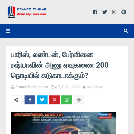
பாரிஸ், லண்டன், பேர்ளினை
ரஷ்யாவின் அணு ஏவுகணை 200
நொடியில் சுடுகாடாக்கும்?
FranceTamilar.com
ஏப்ரல் 30, 2022
செய்திகள்