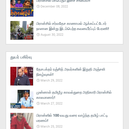
பிரான்சில் மாபெரும் இசை சங்கமம்!!
December 08, 2022
பிரான்சில் சர்வதேச காணாமல் ஆக்கப்பட்டோர்
நாளான இன்று இடம்பெற்ற கவனயீர்ப்புப் பேரணி!
August 30, 2022
துயர் பகிர்வு
தேசபக்தர் ரஞ்சித் அவர்களின் இறுதி அஞ்சலி
நிகழ்வுகள்!
March 29, 2022
முன்னாள் தமிழீழ காவல்துறை அதிகாரி பிரான்சில்
காலமானார்!
March 27, 2022
பிரான்ஸில் 100 வயது வரை வாழ்ந்த தமிழ் பாட்டி
மரணம்!
March 25, 2022