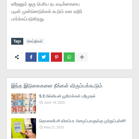
ஏதேனும் ஒரு பெரிய நடவடிக்கையை
புடின் முன்னெடுக்கக் கூடும் என எதிர்
பார்க்கப்படுகிறது.
Tags
செய்திகள்
இந்த இடுகைகளை நீங்கள் விரும்பக்கூடும்
5.2 மில்லியன் யூரோக்கள் பறிமுதல்
June 14, 2025
தொலைபேசி விளம்பர அழைப்புகளுக்கு முற்றுப்புள்ளி!
May 21, 2025