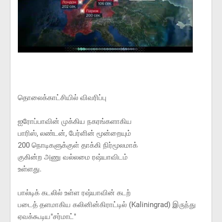
தொலைக்காட்சியில் விவரிப்பு
ஐரோப்பாவின் முக்கிய நகரங்களாகிய
பாரிஸ், லண்டன், பேர்ளின் மூன்றையும்
200 நொடிகளுக்குள் தாக்கி நிர்மூலமாக்
குகின்ற அணு வல்லமை ரஷ்யாவிடம்
உள்ளது.
பால்டிக் கடலில் உள்ள ரஷ்யாவின் கடற்
படைத் தளமாகிய கலினின்கிராட்டில் (Kaliningrad) இருந்து
ஏவக்கூடிய"சர்மாட்"