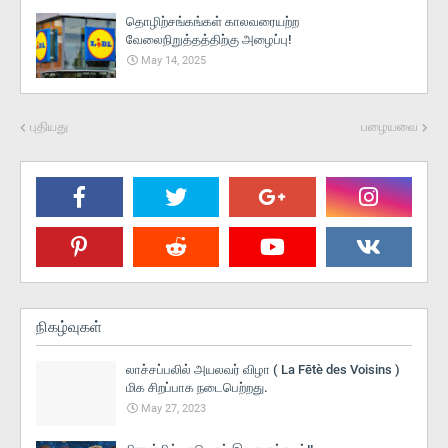
தொழிற்சங்கங்கள் காலவரையற்ற
வேலைநிறுத்தத்திற்கு அழைப்பு!
May 14, 2025
புதியது
பழையவை
நிகழ்வுகள்
லாச்சப்பலில் அயலவர் விழா ( La Fētè des Voisins )
மிக சிறப்பாக நடைபெற்றது.
May 27, 2023