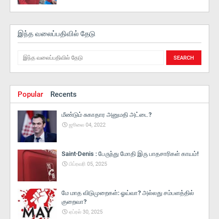
இந்த வலைப்பதிவில் தேடு
Popular
Recents
மீண்டும் சுகாதார அனுமதி அட்டை?
ஜூலை 04, 2022
Saint-Denis : பேருந்து மோதி இரு பாதசாரிகள் காயம்!
பிப்ரவரி 05, 2025
மே மாத விடுமுறைகள்: ஓய்வா? அல்லது சம்பளத்தில்
குறைவா?
ஏப்ரல் 30, 2025