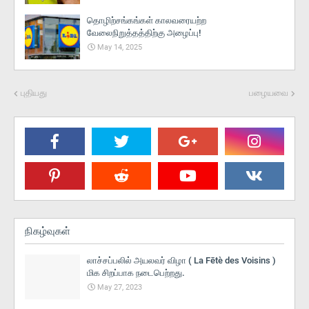
தொழிற்சங்கங்கள் காலவரையற்ற
வேலைநிறுத்தத்திற்கு அழைப்பு!
May 14, 2025
புதியது
பழையவை
நிகழ்வுகள்
லாச்சப்பலில் அயலவர் விழா ( La Fētè des Voisins )
மிக சிறப்பாக நடைபெற்றது.
May 27, 2023