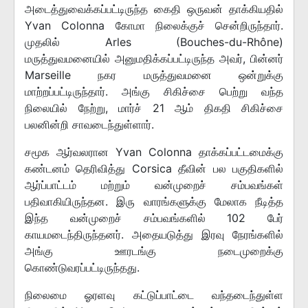
அடைத்துவைக்கப்பட்டிருந்த கைதி ஒருவன் தாக்கியதில்
Yvan Colonna கோமா நிலைக்குச் சென்றிருந்தார்.
முதலில் Arles (Bouches-du-Rhône)
மருத்துவமனையில் அனுமதிக்கப்பட்டிருந்த அவர், பின்னர்
Marseille நகர மருத்துவமனை ஒன்றுக்கு
மாற்றப்பட்டிருந்தார். அங்கு சிகிச்சை பெற்று வந்த
நிலையில் நேற்று, மார்ச் 21 ஆம் திகதி சிகிச்சை
பலனின்றி சாவடைந்துள்ளார்.
சமூக ஆர்வலரான Yvan Colonna தாக்கப்பட்டமைக்கு
கண்டனம் தெரிவித்து Corsica தீவின் பல பகுதிகளில்
ஆர்ப்பாட்டம் மற்றும் வன்முறைச் சம்பவங்கள்
பதிவாகியிருந்தன. இரு வாரங்களுக்கு மேலாக நீடித்த
இந்த வன்முறைச் சம்பவங்களில் 102 பேர்
காயமடைந்திருந்தனர். அதையடுத்து இரவு நேரங்களில்
அங்கு ஊரடங்கு நடைமுறைக்கு
கொண்டுவரப்பட்டிருந்தது.
நிலைமை ஓரளவு கட்டுப்பாட்டை வந்தடைந்துள்ள