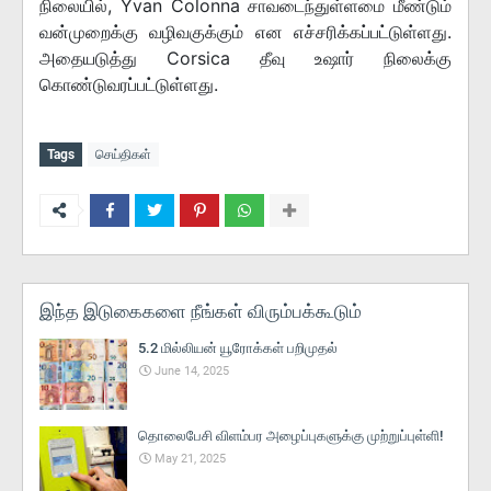
நிலையில், Yvan Colonna சாவடைந்துள்ளமை மீண்டும்
வன்முறைக்கு வழிவகுக்கும் என எச்சரிக்கப்பட்டுள்ளது.
அதையடுத்து Corsica தீவு உஷார் நிலைக்கு
கொண்டுவரப்பட்டுள்ளது.
Tags
செய்திகள்
இந்த இடுகைகளை நீங்கள் விரும்பக்கூடும்
5.2 மில்லியன் யூரோக்கள் பறிமுதல்
June 14, 2025
தொலைபேசி விளம்பர அழைப்புகளுக்கு முற்றுப்புள்ளி!
May 21, 2025