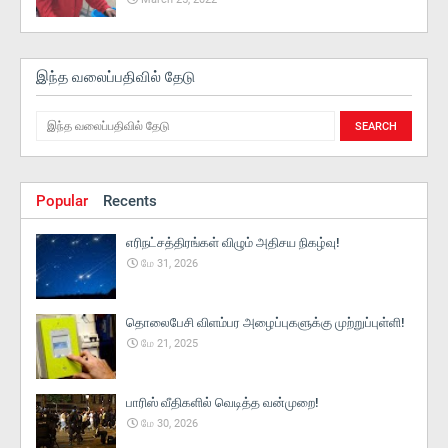
இந்த வலைப்பதிவில் தேடு
Popular
Recents
எரிநட்சத்திரங்கள் விழும் அதிசய நிகழ்வு!
மே 31, 2026
தொலைபேசி விளம்பர அழைப்புகளுக்கு முற்றுப்புள்ளி!
மே 21, 2025
பாரிஸ் வீதிகளில் வெடித்த வன்முறை!
மே 30, 2026