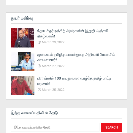
துயர் பகிர்வு
தேசபக்தர் ரஞ்சித் அவர்களின் இறுதி அஞ்சலி
நிகழ்வுகள்!
March 29, 2022
முன்னாள் தமிழீழ காவல்துறை அதிகாரி பிரான்சில்
காலமானார்!
March 27, 2022
பிரான்ஸில் 100 வயது வரை வாழ்ந்த தமிழ் பாட்டி
மரணம்!
March 25, 2022
இந்த வலைப்பதிவில் தேடு