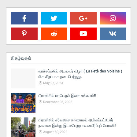
நிகழ்வுகள்
லாச்சப்பலில் அயலவர் விழா ( La Fētè des Voisins )
மிக சிறப்பாக நடைபெற்றது.
May 27, 2023
பிரான்சில் மாபெரும் இசை சங்கமம்!!
December 08, 2022
பிரான்சில் சர்வதேச காணாமல் ஆக்கப்பட்டோர்
நாளான இன்று இடம்பெற்ற கவனயீர்ப்புப் பேரணி!
August 30, 2022