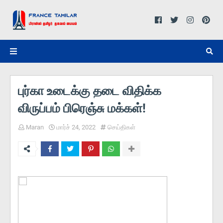
புர்கா உடைக்கு தடை விதிக்க
விருப்பம் பிரெஞ்சு மக்கள்!
Maran
மார்ச் 24, 2022
செய்திகள்