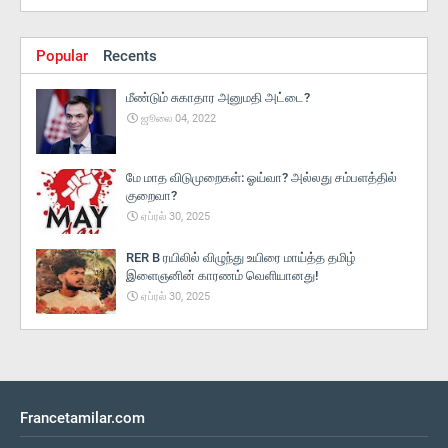
Popular
Recents
மீண்டும் சுகாதார அனுமதி அட்டை?
ஜூலை 04, 2022
மே மாத விடுமுறைகள்: ஓய்வா? அல்லது சம்பளத்தில்
குறைவா?
ஏப்ரல் 30, 2025
RER B ரயிலில் விழுந்து உயிரை மாய்த்த தமிழ்
இளைஞனின் காரணம் வெளியானது!
ஏப்ரல் 30, 2025
Francetamilar.com