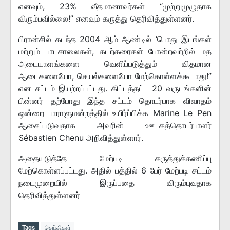
எனவும், 23% வீதமானாவர்கள் “முற்றுமுழுதாக
விரும்பவில்லை!” எனவும் கருத்து தெரிவித்துள்ளனர்.
பிரான்சில் கடந்த 2004 ஆம் ஆண்டில் ‘பொது இடங்கள்
மற்றும் பாடசாலைகள், கடற்கரைகள் போன்றவற்றில் மத
அடையாளங்களை வெளிப்படுத்தும் விதமான
ஆடைகளையோ, செயல்களையோ மேற்கொள்ளக்கூடாது!”
என சட்டம் இயற்றப்பட்டது. கிட்டத்தட்ட 20 வருடங்களின்
பின்னர் தற்போது இந்த சட்டம் தொடர்பாக விவாதம்
ஒன்றை பாராளுமன்றத்தில் உயிர்ப்பிக்க Marine Le Pen
ஆசைப்படுவதாக அவரின் ஊடகத்தொடர்பாளர்
Sébastien Chenu அறிவித்துள்ளார்.
அதையடுத்தே மேற்படி கருத்துக்கணிப்பு
மேற்கொள்ளப்பட்டது. அதில் பத்தில் 6 பேர் மேற்படி சட்டம்
நடைமுறையில் இருப்பதை விரும்புவதாக
தெரிவித்துள்ளனர்
Tags
செய்திகள்