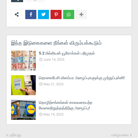
இந்த இடுகைகளை நீங்கள் விரும்பக்கூடும்
5.2 மில்லியன் யூரோக்கள் பறிமுதல்
June 14, 2025
தொலைபேசி விளம்பர அழைப்புகளுக்கு முற்றுப்புள்ளி!
May 21, 2025
தொழிற்சங்கங்கள் காலவரையற்ற
வேலைநிறுத்தத்திற்கு அழைப்பு!
May 14, 2025
புதியது
பழையவை