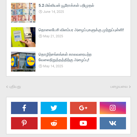
5.2 மில்லியன் யூரோக்கள் பறிமுதல்
June 14, 2025
தொலைபேசி விளம்பர அழைப்புகளுக்கு முற்றுப்புள்ளி!
May 21, 2025
தொழிற்சங்கங்கள் காலவரையற்ற
வேலைநிறுத்தத்திற்கு அழைப்பு!
May 14, 2025
புதியது
பழையவை