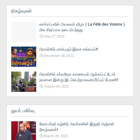
நிகழ்வுகள்
லாச்சப்பலில் அயலவர் விழா ( La Fētè des Voisins )
மிக சிறப்பாக நடைபெற்றது.
May 27, 2023
பிரான்சில் மாபெரும் இசை சங்கமம்!!
December 08, 2022
பிரான்சில் சர்வதேச காணாமல் ஆக்கப்பட்டோர்
நாளான இன்று இடம்பெற்ற கவனயீர்ப்புப் பேரணி!
August 30, 2022
துயர் பகிர்வு
தேசபக்தர் ரஞ்சித் அவர்களின் இறுதி அஞ்சலி
நிகழ்வுகள்!
March 29, 2022