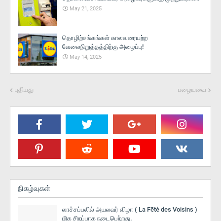
May 21, 2025
தொழிற்சங்கங்கள் காலவரையற்ற
வேலைநிறுத்தத்திற்கு அழைப்பு!
May 14, 2025
புதியது
பழையவை
நிகழ்வுகள்
லாச்சப்பலில் அயலவர் விழா ( La Fētè des Voisins )
மிக சிறப்பாக நடைபெற்றது.