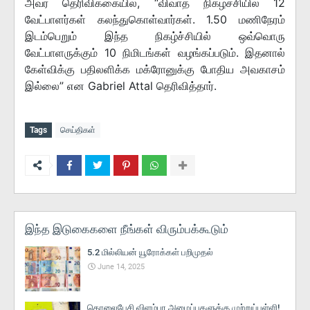
அவர் தெரிவிக்கையில், “விவாத நிகழ்ச்சியில் 12
வேட்பாளர்கள் கலந்துகொள்வார்கள். 1.50 மணிநேரம்
இடம்பெறும் இந்த நிகழ்ச்சியில் ஒவ்வொரு
வேட்பாளருக்கும் 10 நிமிடங்கள் வழங்கப்படும். இதனால்
கேள்விக்கு பதிலளிக்க மக்ரோனுக்கு போதிய அவகாசம்
இல்லை” என Gabriel Attal தெரிவித்தார்.
Tags
செய்திகள்
இந்த இடுகைகளை நீங்கள் விரும்பக்கூடும்
5.2 மில்லியன் யூரோக்கள் பறிமுதல்
June 14, 2025
தொலைபேசி விளம்பர அழைப்புகளுக்கு முற்றுப்புள்ளி!