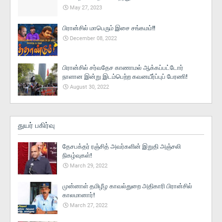
May 27, 2023
பிரான்சில் மாபெரும் இசை சங்கமம்!!
December 08, 2022
பிரான்சில் சர்வதேச காணாமல் ஆக்கப்பட்டோர்
நாளான இன்று இடம்பெற்ற கவனயீர்ப்புப் பேரணி!
August 30, 2022
துயர் பகிர்வு
தேசபக்தர் ரஞ்சித் அவர்களின் இறுதி அஞ்சலி
நிகழ்வுகள்!
March 29, 2022
முன்னாள் தமிழீழ காவல்துறை அதிகாரி பிரான்சில்
காலமானார்!
March 27, 2022