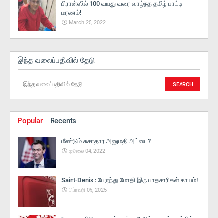
பிரான்ஸில் 100 வயது வரை வாழ்ந்த தமிழ் பாட்டி
மரணம்!
March 25, 2022
இந்த வலைப்பதிவில் தேடு
Popular
Recents
மீண்டும் சுகாதார அனுமதி அட்டை?
ஜூலை 04, 2022
Saint-Denis : பேருந்து மோதி இரு பாதசாரிகள் காயம்!
பிப்ரவரி 05, 2025