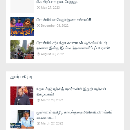
மிக சிறப்பாக நடைபெற்றது.
May 27, 2023
பிரான்சில் மாபெரும் இசை சங்கமம்!!
December 08, 2022
பிரான்சில் சர்வதேச காணாமல் ஆக்கப்பட்டோர்
நாளான இன்று இடம்பெற்ற கவனயீர்ப்புப் பேரணி!
August 30, 2022
துயர் பகிர்வு
தேசபக்தர் ரஞ்சித் அவர்களின் இறுதி அஞ்சலி
நிகழ்வுகள்!
March 29, 2022
முன்னாள் தமிழீழ காவல்துறை அதிகாரி பிரான்சில்
காலமானார்!
March 27, 2022