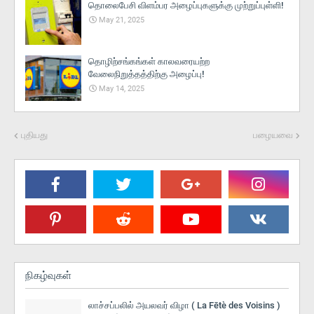
தொலைபேசி விளம்பர அழைப்புகளுக்கு முற்றுப்புள்ளி!
May 21, 2025
தொழிற்சங்கங்கள் காலவரையற்ற
வேலைநிறுத்தத்திற்கு அழைப்பு!
May 14, 2025
புதியது
பழையவை
நிகழ்வுகள்
லாச்சப்பலில் அயலவர் விழா ( La Fētè des Voisins )