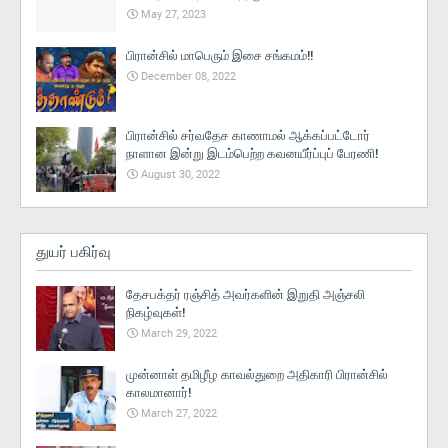
May 27, 2023
பிரான்சில் மாபெரும் இசை சங்கமம்!!
December 08, 2022
பிரான்சில் சர்வதேச காணாமல் ஆக்கப்பட்டோர்
நாளான இன்று இடம்பெற்ற கவனயீர்ப்புப் பேரணி!
August 30, 2022
துயர் பகிர்வு
தேசபக்தர் ரஞ்சித் அவர்களின் இறுதி அஞ்சலி
நிகழ்வுகள்!
March 29, 2022
முன்னாள் தமிழீழ காவல்துறை அதிகாரி பிரான்சில்
காலமானார்!
March 27, 2022