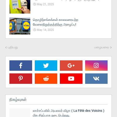
May 21, 2025
தொழிற்சங்கங்கள் காலவரையற்ற
வேலைநிறுத்தத்திற்கு அழைப்பு!
May 14, 2025
புதியது
பழையவை
நிகழ்வுகள்
லாச்சப்பலில் அயலவர் விழா ( La Fētè des Voisins )
மிக சிறப்பாக நடைபெற்றது.