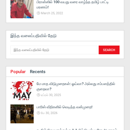
பிரான்ஸில் 100 வயது வரை வாழ்ந்த தமிழ் பாட்டி
மரணம்!
March 25, 2022
இந்த வலைப்பதிவில் தேடு
Popular
Recents
மே மாத விடுமுறைகள்: ஓய்வா? அல்லது சம்பளத்தில்
குறைவா?
ஏப்ரல் 30, 2025
பாரிஸ் வீதிகளில் வெடித்த வன்முறை!
மே 30, 2026