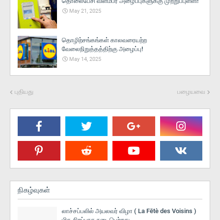
தொலைபேசி விளம்பர அழைப்புகளுக்கு முற்றுப்புள்ளி!
May 21, 2025
தொழிற்சங்கங்கள் காலவரையற்ற
வேலைநிறுத்தத்திற்கு அழைப்பு!
May 14, 2025
புதியது
பழையவை
நிகழ்வுகள்
லாச்சப்பலில் அயலவர் விழா ( La Fētè des Voisins )
மிக சிறப்பாக நடைபெற்றது.