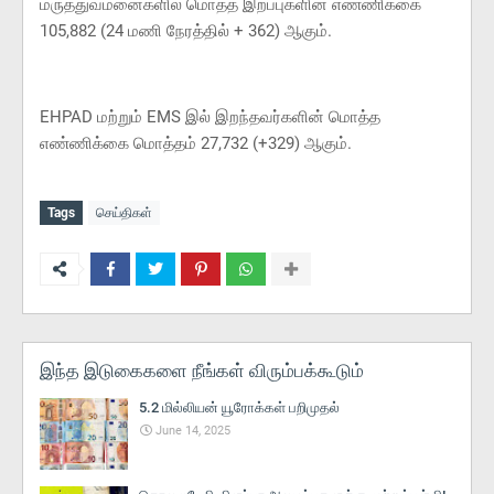
மருத்துவமனைகளில் மொத்த இறப்புகளின் எண்ணிக்கை
105,882 (24 மணி நேரத்தில் + 362) ஆகும்.
EHPAD மற்றும் EMS இல் இறந்தவர்களின் மொத்த
எண்ணிக்கை மொத்தம் 27,732 (+329) ஆகும்.
Tags
செய்திகள்
இந்த இடுகைகளை நீங்கள் விரும்பக்கூடும்
5.2 மில்லியன் யூரோக்கள் பறிமுதல்
June 14, 2025