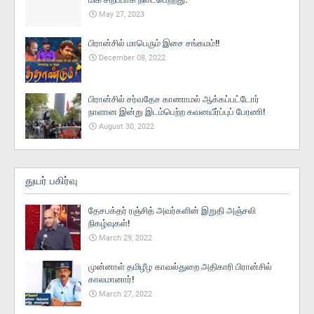
May 27, 2023
பிரான்சில் மாபெரும் இசை சங்கமம்!!
December 08, 2022
பிரான்சில் சர்வதேச காணாமல் ஆக்கப்பட்டோர்
நாளான இன்று இடம்பெற்ற கவனயீர்ப்புப் பேரணி!
August 30, 2022
துயர் பகிர்வு
தேசபக்தர் ரஞ்சித் அவர்களின் இறுதி அஞ்சலி
நிகழ்வுகள்!
March 29, 2022
முன்னாள் தமிழீழ காவல்துறை அதிகாரி பிரான்சில்
காலமானார்!
March 27, 2022