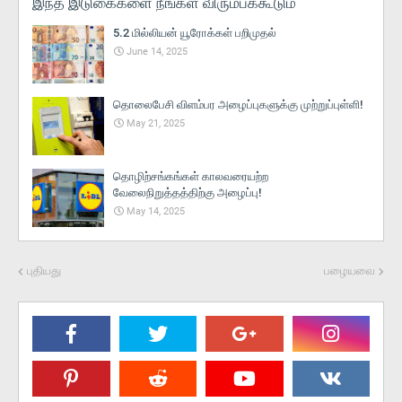
இந்த இடுகைகளை நீங்கள் விரும்பக்கூடும்
5.2 மில்லியன் யூரோக்கள் பறிமுதல்
June 14, 2025
தொலைபேசி விளம்பர அழைப்புகளுக்கு முற்றுப்புள்ளி!
May 21, 2025
தொழிற்சங்கங்கள் காலவரையற்ற
வேலைநிறுத்தத்திற்கு அழைப்பு!
May 14, 2025
புதியது
பழையவை