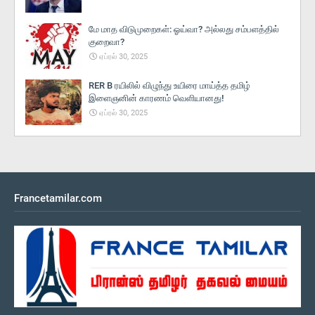
மே மாத விடுமுறைகள்: ஓய்வா? அல்லது சம்பளத்தில்
குறைவா?
ஏப்ரல் 30, 2025
RER B ரயிலில் விழுந்து உயிரை மாய்த்த தமிழ்
இளைஞனின் காரணம் வெளியானது!
ஏப்ரல் 30, 2025
Francetamilar.com