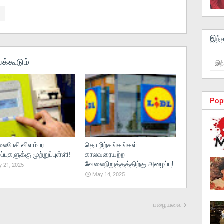
இந்
க்கூடும்
Pop
பேசி விளம்பர
தொழிற்சங்கங்கள்
புகளுக்கு முற்றுப்புள்ளி!
காலவரையற்ற
வேலைநிறுத்தத்திற்கு அழைப்பு!
 21, 2025
May 14, 2025
பழையவை