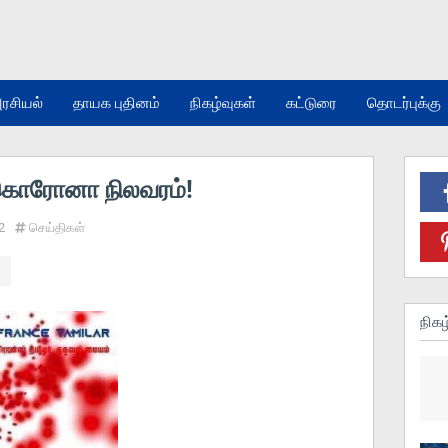
ரசியல்
தாயக புதினம்
நிகழ்வுகள்
கட்டுரை
தொடர்புக்கு
கொரோனா நிலவரம்!
2
செய்திகள்
நிகழ