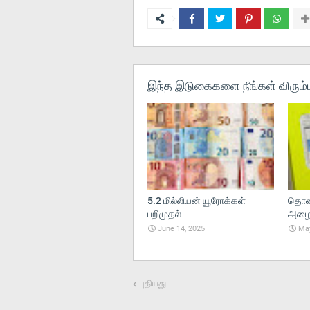
இந்த இடுகைகளை நீங்கள் விரும்ப
5.2 மில்லியன் யூரோக்கள்
தொலை
பறிமுதல்
அழைப்
June 14, 2025
May
புதியது