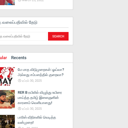
March 25, 2022
த வலைப்பதிவில் தேடு
ular
Recents
மே மாத விடுமுறைகள்: ஓய்வா?
அல்லது சம்பளத்தில் குறைவா?
ஏப்ரல் 30, 2025
RER B ரயிலில் விழுந்து உயிரை
மாய்த்த தமிழ் இளைஞனின்
காரணம் வெளியானது!
ஏப்ரல் 30, 2025
பாரிஸ் வீதிகளில் வெடித்த
வன்முறை!