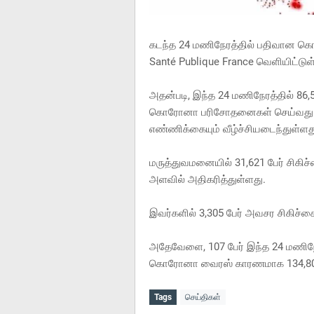
கடந்த 24 மணிநேரத்தில் பதிவான க
Santé Publique France வெளியிட்டுள
அதன்படி, இந்த 24 மணிநேரத்தில் 86,5
கொரோனா பரிசோதனைகள் செய்வது க
எண்ணிக்கையும் வீழ்ச்சியடைந்துள்ளத
மருத்துவமனையில் 31,621 பேர் சிகிச
அளவில் அதிகரித்துள்ளது.
இவர்களில் 3,305 பேர் அவசர சிகிச்சைப
அதேவேளை, 107 பேர் இந்த 24 மணிநேர
கொரோனா வைரஸ் காரணமாக 134,804 
Tags
செய்திகள்