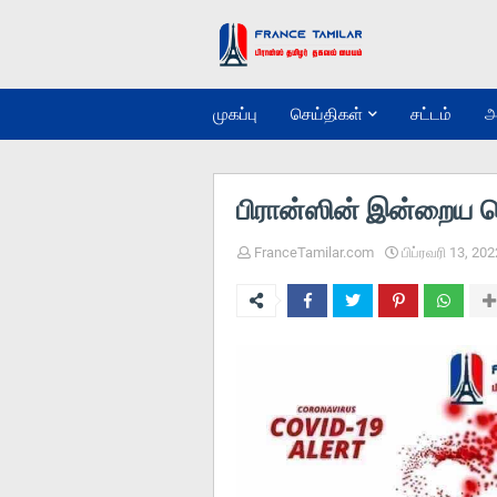
முகப்பு
செய்திகள்
சட்டம்
அ
பிரான்ஸின் இன்றைய 
FranceTamilar.com
பிப்ரவரி 13, 202