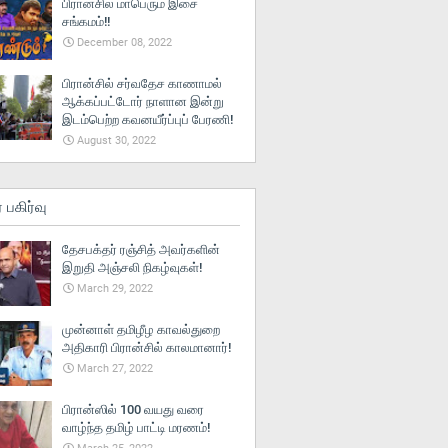
பிரான்சில் மாபெரும் இசை
சங்கமம்!!
December 08, 2022
பிரான்சில் சர்வதேச காணாமல்
ஆக்கப்பட்டோர் நாளான இன்று
இடம்பெற்ற கவனயீர்ப்புப் பேரணி!
August 30, 2022
் பகிர்வு
தேசபக்தர் ரஞ்சித் அவர்களின்
இறுதி அஞ்சலி நிகழ்வுகள்!
March 29, 2022
முன்னாள் தமிழீழ காவல்துறை
அதிகாரி பிரான்சில் காலமானார்!
March 27, 2022
பிரான்ஸில் 100 வயது வரை
வாழ்ந்த தமிழ் பாட்டி மரணம்!