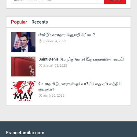
Popular
Recents
மீண்டும் சுகாதார அனுமதி அட்டை?
ஜூலை 04, 2022
Saint-Denis : பேருந்து மோதி இரு பாதசாரிகள் காயம்!
பிப்ரவரி 05, 2025
மே மாத விடுமுறைகள்: ஓய்வா? அல்லது சம்பளத்தில்
குறைவா?
ஏப்ரல் 30, 2025
Francetamilar.com