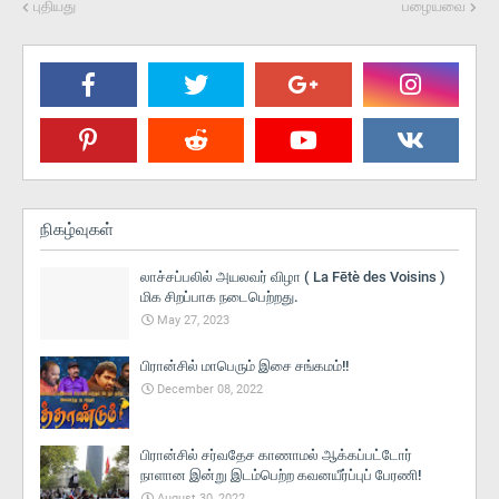
புதியது
பழையவை
நிகழ்வுகள்
லாச்சப்பலில் அயலவர் விழா ( La Fētè des Voisins )
மிக சிறப்பாக நடைபெற்றது.
May 27, 2023
பிரான்சில் மாபெரும் இசை சங்கமம்!!
December 08, 2022
பிரான்சில் சர்வதேச காணாமல் ஆக்கப்பட்டோர்
நாளான இன்று இடம்பெற்ற கவனயீர்ப்புப் பேரணி!
August 30, 2022