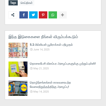
Tags
செய்திகள்
இந்த இடுகைகளை நீங்கள் விரும்பக்கூடும்
5.2 மில்லியன் யூரோக்கள் பறிமுதல்
June 14, 2025
தொலைபேசி விளம்பர அழைப்புகளுக்கு முற்றுப்புள்ளி!
May 21, 2025
தொழிற்சங்கங்கள் காலவரையற்ற
வேலைநிறுத்தத்திற்கு அழைப்பு!
May 14, 2025