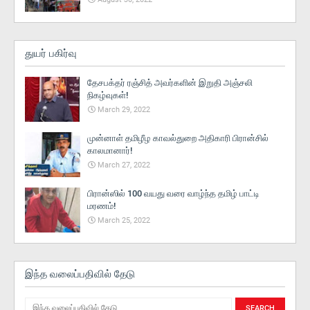
துயர் பகிர்வு
தேசபக்தர் ரஞ்சித் அவர்களின் இறுதி அஞ்சலி
நிகழ்வுகள்!
March 29, 2022
முன்னாள் தமிழீழ காவல்துறை அதிகாரி பிரான்சில்
காலமானார்!
March 27, 2022
பிரான்ஸில் 100 வயது வரை வாழ்ந்த தமிழ் பாட்டி
மரணம்!
March 25, 2022
இந்த வலைப்பதிவில் தேடு