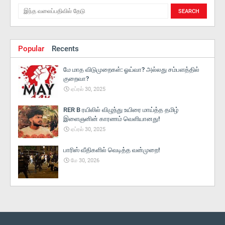
Popular
Recents
மே மாத விடுமுறைகள்: ஓய்வா? அல்லது சம்பளத்தில்
குறைவா?
ஏப்ரல் 30, 2025
RER B ரயிலில் விழுந்து உயிரை மாய்த்த தமிழ்
இளைஞனின் காரணம் வெளியானது!
ஏப்ரல் 30, 2025
பாரிஸ் வீதிகளில் வெடித்த வன்முறை!
மே 30, 2026