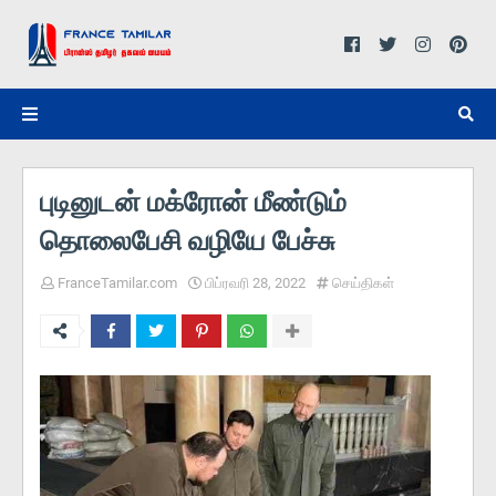
புடினுடன் மக்ரோன் மீண்டும்
தொலைபேசி வழியே பேச்சு
FranceTamilar.com
பிப்ரவரி 28, 2022
செய்திகள்