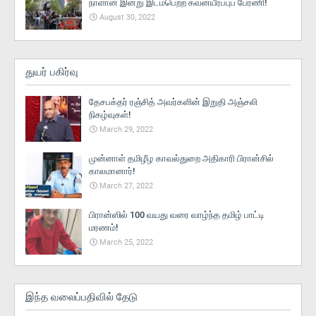
நாளான இன்று இடம்பெற்ற கவனயீர்ப்புப் பேரணி!
August 30, 2022
துயர் பகிர்வு
தேசபக்தர் ரஞ்சித் அவர்களின் இறுதி அஞ்சலி
நிகழ்வுகள்!
March 29, 2022
முன்னாள் தமிழீழ காவல்துறை அதிகாரி பிரான்சில்
காலமானார்!
March 27, 2022
பிரான்ஸில் 100 வயது வரை வாழ்ந்த தமிழ் பாட்டி
மரணம்!
March 25, 2022
இந்த வலைப்பதிவில் தேடு