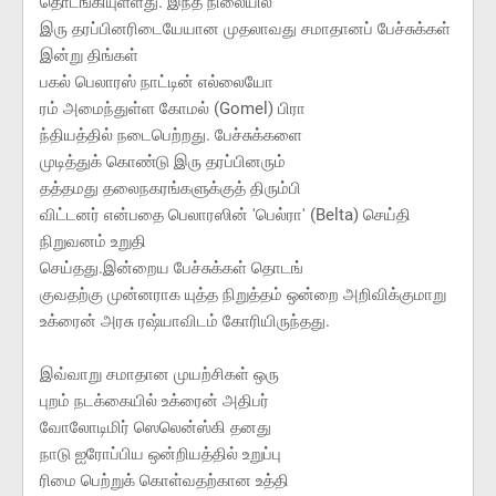
தொடங்கியுள்ளது. இந்த நிலையில்
இரு தரப்பினரிடையேயான முதலாவது சமாதானப் பேச்சுக்கள்
இன்று திங்கள்
பகல் பெலாரஸ் நாட்டின் எல்லையோ
ரம் அமைந்துள்ள கோமல் (Gomel) பிரா
ந்தியத்தில் நடைபெற்றது. பேச்சுக்களை
முடித்துக் கொண்டு இரு தரப்பினரும்
தத்தமது தலைநகரங்களுக்குத் திரும்பி
விட்டனர் என்பதை பெலாரஸின் 'பெல்ரா' (Belta) செய்தி
நிறுவனம் உறுதி
செய்தது.இன்றைய பேச்சுக்கள் தொடங்
குவதற்கு முன்னராக யுத்த நிறுத்தம் ஒன்றை அறிவிக்குமாறு
உக்ரைன் அரசு ரஷ்யாவிடம் கோரியிருந்தது.
இவ்வாறு சமாதான முயற்சிகள் ஒரு
புறம் நடக்கையில் உக்ரைன் அதிபர்
வோலோடிமிர் ஸெலென்ஸ்கி தனது
நாடு ஐரோப்பிய ஒன்றியத்தில் உறுப்பு
ரிமை பெற்றுக் கொள்வதற்கான உத்தி