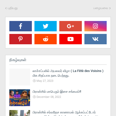
புதியது
பழையவை
நிகழ்வுகள்
லாச்சப்பலில் அயலவர் விழா ( La Fētè des Voisins )
மிக சிறப்பாக நடைபெற்றது.
May 27, 2023
பிரான்சில் மாபெரும் இசை சங்கமம்!!
December 08, 2022
பிரான்சில் சர்வதேச காணாமல் ஆக்கப்பட்டோர்