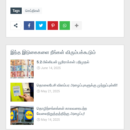
Tags
செய்திகள்
இந்த இடுகைகளை நீங்கள் விரும்பக்கூடும்
5.2 மில்லியன் யூரோக்கள் பறிமுதல்
June 14, 2025
தொலைபேசி விளம்பர அழைப்புகளுக்கு முற்றுப்புள்ளி!
May 21, 2025
தொழிற்சங்கங்கள் காலவரையற்ற
வேலைநிறுத்தத்திற்கு அழைப்பு!
May 14, 2025