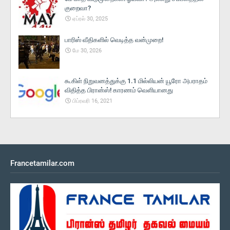
குறைவா?
ஏப்ரல் 30, 2025
பாரிஸ் வீதிகளில் வெடித்த வன்முறை!
மே 30, 2026
கூகிள் நிறுவனத்துக்கு 1.1 மில்லியன் யூரோ அபராதம்
விதித்த பிரான்ஸ்! காரணம் வெளியானது
பிப்ரவரி 16, 2021
Francetamilar.com