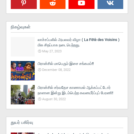
நிகழ்வுகள்
லாச்சப்பலில் அயலவர் விழா ( La Fētè des Voisins )
மிக சிறப்பாக நடைபெற்றது.
May 27, 2023
பிரான்சில் மாபெரும் இசை சங்கமம்!!
December 08, 2022
பிரான்சில் சர்வதேச காணாமல் ஆக்கப்பட்டோர்
நாளான இன்று இடம்பெற்ற கவனயீர்ப்புப் பேரணி!
August 30, 2022
துயர் பகிர்வு