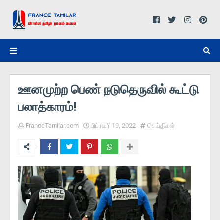
ஊனமுற்ற பெண் நடுதெருவில் கூட்டு
பலாத்காரம்!
FranceTamilar.com
பிப்ரவரி 19, 2022
செய்திகள்