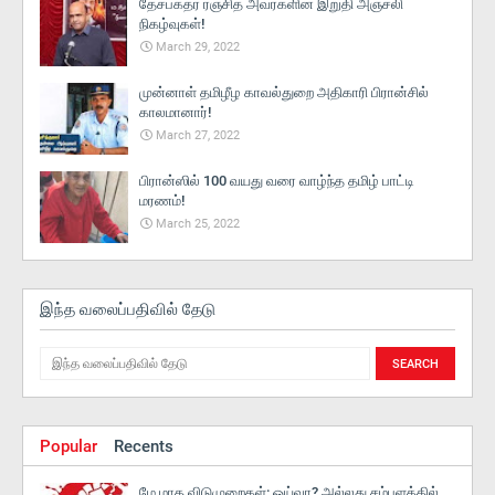
தேசபக்தர் ரஞ்சித் அவர்களின் இறுதி அஞ்சலி
நிகழ்வுகள்!
March 29, 2022
முன்னாள் தமிழீழ காவல்துறை அதிகாரி பிரான்சில்
காலமானார்!
March 27, 2022
பிரான்ஸில் 100 வயது வரை வாழ்ந்த தமிழ் பாட்டி
மரணம்!
March 25, 2022
இந்த வலைப்பதிவில் தேடு
Popular
Recents
மே மாத விடுமுறைகள்: ஓய்வா? அல்லது சம்பளத்தில்