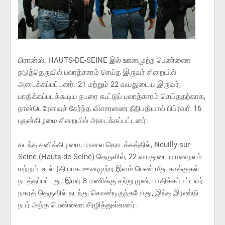
பிரான்ஸ்: HAUTS-DE-SEINE இல் ஊனமுற்ற பெண்ணை
நடுத்தெருவில் பலாத்காரம் செய்த இருவர் சிறையில்
அடைக்கப்பட்டனர். 21 மற்றும் 22 வயதுடைய இருவர்,
பாதிக்கப்படக்கூடிய நபரை கூட்டுப் பலாத்காரம் செய்ததற்காக,
நான்டெரேவைச் சேர்ந்த விசாரணை நீதிபதியால் பிப்ரவரி 16
புதன்கிழமை சிறையில் அடைக்கப்பட்டனர்.
கடந்த சனிக்கிழமை, மாலை தொடக்கத்தில், Neuilly-sur-
Seine (Hauts-de-Seine) தெருவில், 22 வயதுடைய மனநலம்
மற்றும் உடல் ரீதியாக ஊனமுற்ற இளம் பெண் மீது தாக்குதல்
நடத்தப்பட்டது. இரவு 8 மணிக்கு சற்று முன், பாதிக்கப்பட்டவர்
நகரத் தெருவில் நடந்து கொண்டிருந்தபோது, ​​இந்த இரண்டு
நபர் அந்த பெண்ணை சீரழித்துள்ளனர்.