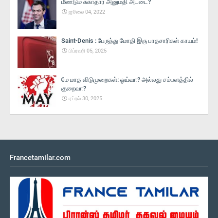
மீண்டும் சுகாதார அனுமதி அட்டை?
ஜூலை 04, 2022
Saint-Denis : பேருந்து மோதி இரு பாதசாரிகள் காயம்!
பிப்ரவரி 05, 2025
மே மாத விடுமுறைகள்: ஓய்வா? அல்லது சம்பளத்தில்
குறைவா?
ஏப்ரல் 30, 2025
Francetamilar.com