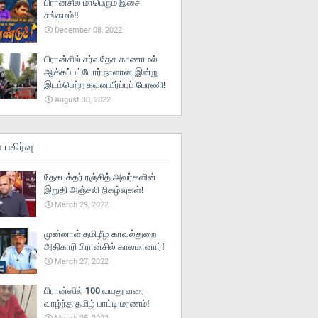
பிரான்சில் மாபெரும் இசை
சங்கமம்!!
December 08, 2022
பிரான்சில் சர்வதேச காணாமல்
ஆக்கப்பட்டோர் நாளான இன்று
இடம்பெற்ற கவனயீர்ப்புப் பேரணி!
August 30, 2022
் பகிர்வு
தேசபக்தர் ரஞ்சித் அவர்களின்
இறுதி அஞ்சலி நிகழ்வுகள்!
March 29, 2022
முன்னாள் தமிழீழ காவல்துறை
அதிகாரி பிரான்சில் காலமானார்!
March 27, 2022
பிரான்ஸில் 100 வயது வரை
வாழ்ந்த தமிழ் பாட்டி மரணம்!