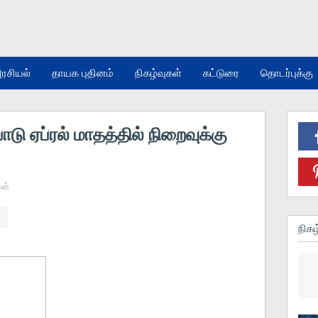
ரசியல்
தாயக புதினம்
நிகழ்வுகள்
கட்டுரை
தொடர்புக்கு
டு ஏப்ரல் மாதத்தில் நிறைவுக்கு
கள்
நிகழ