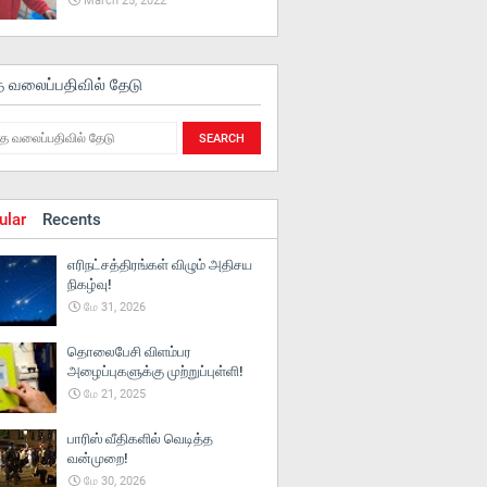
March 25, 2022
த வலைப்பதிவில் தேடு
ular
Recents
எரிநட்சத்திரங்கள் விழும் அதிசய
நிகழ்வு!
மே 31, 2026
தொலைபேசி விளம்பர
அழைப்புகளுக்கு முற்றுப்புள்ளி!
மே 21, 2025
பாரிஸ் வீதிகளில் வெடித்த
வன்முறை!
மே 30, 2026