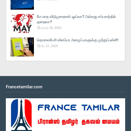
மே மாத விடுமுறைகள்: ஓய்வா? அல்லது சம்பளத்தில்
குறைவா?
ஏப்ரல் 30, 2025
தொலைபேசி விளம்பர அழைப்புகளுக்கு முற்றுப்புள்ளி!
மே 21, 2025
Francetamilar.com