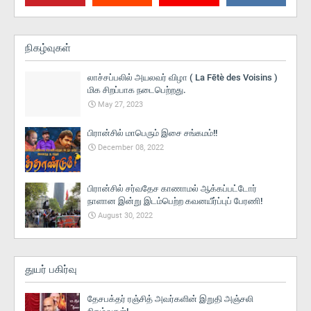
நிகழ்வுகள்
லாச்சப்பலில் அயலவர் விழா ( La Fētè des Voisins )
மிக சிறப்பாக நடைபெற்றது.
May 27, 2023
பிரான்சில் மாபெரும் இசை சங்கமம்!!
December 08, 2022
பிரான்சில் சர்வதேச காணாமல் ஆக்கப்பட்டோர்
நாளான இன்று இடம்பெற்ற கவனயீர்ப்புப் பேரணி!
August 30, 2022
துயர் பகிர்வு
தேசபக்தர் ரஞ்சித் அவர்களின் இறுதி அஞ்சலி