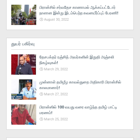
பிரான்சில் சர்வதேச காணாமல் ஆக்கப்பட்டோர்
நாளான இன்று இடம்பெற்ற கவனயீர்ப்புப் பேரணி!
August 30, 2022
துயர் பகிர்வு
தேசபக்தர் ரஞ்சித் அவர்களின் இறுதி அஞ்சலி
நிகழ்வுகள்!
March 29, 2022
முன்னாள் தமிழீழ காவல்துறை அதிகாரி பிரான்சில்
காலமானார்!
March 27, 2022
பிரான்ஸில் 100 வயது வரை வாழ்ந்த தமிழ் பாட்டி
மரணம்!
March 25, 2022