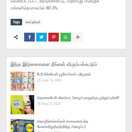
வெளியிடப்பட்ட தரவுகளின்படி, அதாவது பிரெஞ்சு
மக்கள்தொகையில் 80.3%.
Tags
செய்திகள்
இந்த இடுகைகளை நீங்கள் விரும்பக்கூடும்
5.2 மில்லியன் யூரோக்கள் பறிமுதல்
June 14, 2025
தொலைபேசி விளம்பர அழைப்புகளுக்கு முற்றுப்புள்ளி!
May 21, 2025
தொழிற்சங்கங்கள் காலவரையற்ற
வேலைநிறுத்தத்திற்கு அழைப்பு!