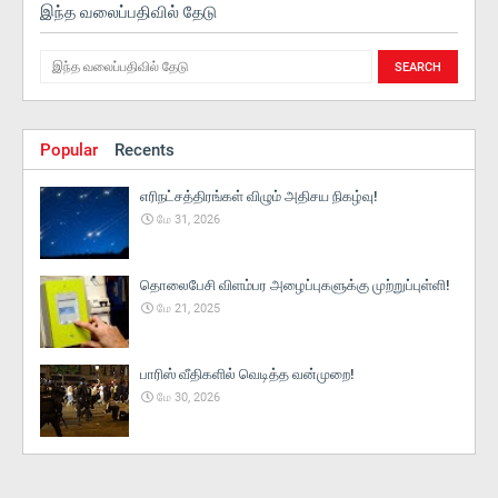
இந்த வலைப்பதிவில் தேடு
Popular
Recents
எரிநட்சத்திரங்கள் விழும் அதிசய நிகழ்வு!
மே 31, 2026
தொலைபேசி விளம்பர அழைப்புகளுக்கு முற்றுப்புள்ளி!
மே 21, 2025
பாரிஸ் வீதிகளில் வெடித்த வன்முறை!
மே 30, 2026