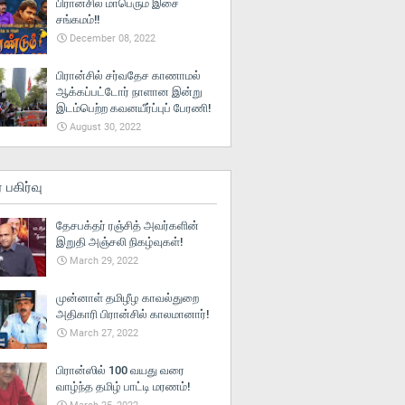
பிரான்சில் மாபெரும் இசை
சங்கமம்!!
December 08, 2022
பிரான்சில் சர்வதேச காணாமல்
ஆக்கப்பட்டோர் நாளான இன்று
இடம்பெற்ற கவனயீர்ப்புப் பேரணி!
August 30, 2022
் பகிர்வு
தேசபக்தர் ரஞ்சித் அவர்களின்
இறுதி அஞ்சலி நிகழ்வுகள்!
March 29, 2022
முன்னாள் தமிழீழ காவல்துறை
அதிகாரி பிரான்சில் காலமானார்!
March 27, 2022
பிரான்ஸில் 100 வயது வரை
வாழ்ந்த தமிழ் பாட்டி மரணம்!