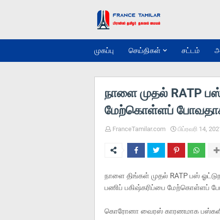
முகப்பு
செய்திகள்
சட்டம்
அ
நாளை முதல் RATP பஸ் 
மேற்கொள்ளப் போவதாக 
FranceTamilar.com
பிப்ரவரி 14, 202
நாளை திங்கள் முதல் RATP பஸ் ஓட்டுந
பணிப் பகிஷ்கரிப்பை மேற்கொள்ளப் ப
கொரோனா வைரஸ் காரணமாக பஸ்களில் டி