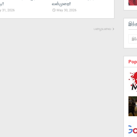
ி!
வன்முறை!
 31, 2026
May 30, 2026
இந்
பழையவை
Pop