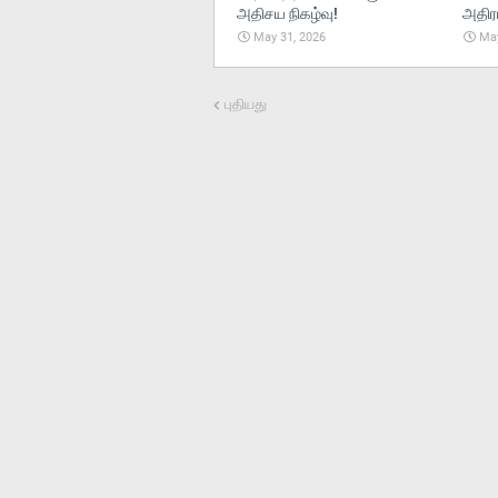
அதிசய நிகழ்வு!
அதிரட
May 31, 2026
May
புதியது