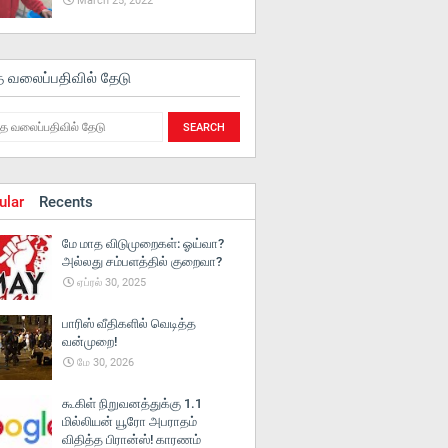
March 25, 2022
த வலைப்பதிவில் தேடு
ular
Recents
மே மாத விடுமுறைகள்: ஓய்வா?
அல்லது சம்பளத்தில் குறைவா?
ஏப்ரல் 30, 2025
பாரிஸ் வீதிகளில் வெடித்த
வன்முறை!
மே 30, 2026
கூகிள் நிறுவனத்துக்கு 1.1
மில்லியன் யூரோ அபராதம்
விதித்த பிரான்ஸ்! காரணம்