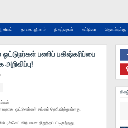
ரசியல்
தாயக புதினம்
நிகழ்வுகள்
கட்டுரை
தொடர்புக்கு
ஓட்டுநர்கள் பணிப் பகிஷ்கரிப்பை
அறிவிப்பு!
1
நிகழ
ர்கள்
ோவதாக ஓட்டுனர்கள் சங்கம் தெரிவித்துள்ளது.
க்கெட் விற்பனை நிறுத்தப்பட்டிருந்தது,