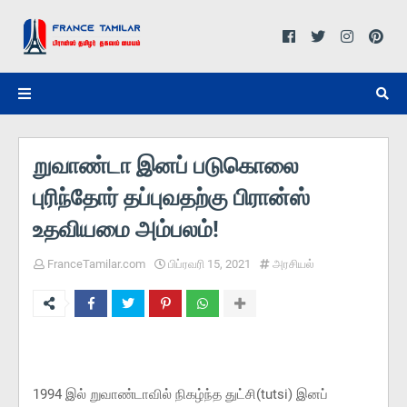
றுவாண்டா இனப் படுகொலை
புரிந்தோர் தப்புவதற்கு பிரான்ஸ்
உதவியமை அம்பலம்!
FranceTamilar.com
பிப்ரவரி 15, 2021
அரசியல்
1994 இல் றுவாண்டாவில் நிகழ்ந்த துட்சி(tutsi) இனப்