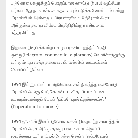
படுகொலைகளுக்குப் பொறுப்பான ஹுட்டு (hutu) ஆட்சியா
ளர்கள் மீது நடவடிக்கை எதனையும் எடுக்க வேண்டாம் என்று
பிரான்ஸின் அன்றைய பிரான்ஷூவா மித்ரோன் அரசு
அங்குள்ள தனது விசேட பிரதிநிதிக்கு ரகசியமாக
உத்தரவிட்டது.
இதனை நிரூபிக்கின்ற பழைய ரகசிய தந்திப் பிரதி
ஒன்று(telegram- confidential diplomacy) வெளிச்சத்துக்கு
வந்துள்ளது என்ற தகவலை பிரான்ஸின் ஊடகங்கள்
வெளியிட்டுள்ளன.
1994 இல் றுவாண்டா படுகொலைகள் நிகழ்ந்த கையோடு
பிரான்ஸ் அங்கு மேற்கொண்ட மனிதாபிமானப் படை
நடவடிக்கைக்குப் பெயர் "ஒப்பரேஷன் ட்றுக்கைய்ஸ்"
(L'opération Turquoise).
1994 ஜூனில் இனப்படுகொலைகள் நிறைவுற்ற சமயத்தில்
பிரான்ஸ் அரசு அங்கு தனது படைகளை அனுப்பி
வைத்தது.ஸயர் நாட்டில் இருந்து சென்ற "ஒப்பரேஷன்