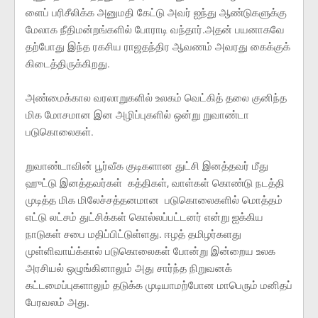
ளைப் பரிசீலிக்க அனுமதி கேட்டு அவர் ஐந்து ஆண்டுகளுக்கு
மேலாக நீதிமன்றங்களில் போராடி வந்தார்.அதன் பயனாகவே
தற்போது இந்த ரகசிய ராஜதந்திர ஆவணம் அவரது கைக்குக்
கிடைத்திருக்கிறது.
அண்மைக்கால வரலாறுகளில் உலகம் வெட்கித் தலை குனிந்த
மிக மோசமான இன அழிப்புகளில் ஒன்று றுவாண்டா
படுகொலைகள்.
றுவாண்டாவின் பூர்வீக குடிகளான துட்சி இனத்தவர் மீது
ஹுட்டு இனத்தவர்கள் கத்திகள், வாள்கள் கொண்டு நடத்தி
முடித்த மிக மிலேச்சத்தனமான படுகொலைகளில் மொத்தம்
எட்டு லட்சம் துட்சிக்கள் கொல்லப்பட்டனர் என்று ஐக்கிய
நாடுகள் சபை மதிப்பிட்டுள்ளது. ஈழத் தமிழர்களது
முள்ளிவாய்க்கால் படுகொலைகள் போன்று இன்றைய உலக
அரசியல் ஒழுங்கினாலும் அது சார்ந்த நிறுவனக்
கட்டமைப்புகளாலும் தடுக்க முடியாமற்போன மாபெரும் மனிதப்
பேரவலம் அது.