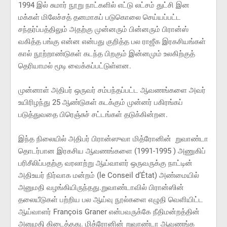
1994 இல் சுமார் நூறு நாட்களில் எட்டு லட்சம் துட்சி இன
மக்கள் மிலேச்சத் தனமாகப் படுகொலை செய்யப்பட்ட
சந்தர்ப்பத்திலும் அதற்கு முன்னரும் பின்னரும் பிரான்ஸ்
வகித்த பங்கு என்ன என்பது குறித்த பல ராஜீக இரகசியங்கள்
கால் நூற்றாண்டுகள் கடந்த பிறகும் இன்னமும் உலகிற்குத்
தெரியாமல் மூடி வைக்கப்பட்டுள்ளன.
முன்னாள் அதிபர் ஒருவர் சம்பந்தப்பட்ட ஆவணங்களை அவர்
உயிரிழந்து 25 ஆண்டுகள் கடக்கும் முன்னர் பகிரங்கப்
படுத்துவதை பிரெஞ்சுச் சட்டங்கள் தடுக்கின்றன.
இந்த நிலையில் அதிபர் பிரான்ஸுவா மித்ரோனின் றுவாண்டா
தொடர்பான இரகசிய ஆவணங்களை (1991-1995 ) அணுகிப்
பரிசீலிப்பதற்கு வரலாற்று ஆய்வாளர் ஒருவருக்கு நாட்டின்
அதிஉயர் நிர்வாக மன்றம் (le Conseil d’État) அண்மையில்
அனுமதி வழங்கியிருந்தது.றுவாண்டாவில் பிரான்ஸின்
தலையீடுகள் பற்றிய பல ஆய்வு நூல்களை எழுதி வெளியிட்ட
ஆய்வாளர் François Graner என்பவருக்கே நீதிமன்றத்தின்
அனுமதி கிடைத்தது. மித்ரோனின் றுவாண்டா ஆவணங்க