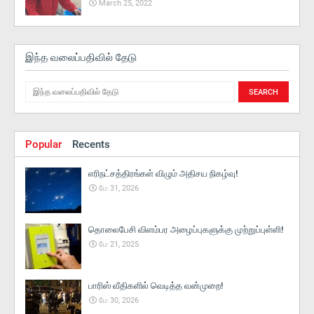
March 25, 2022
இந்த வலைப்பதிவில் தேடு
Popular
Recents
எரிநட்சத்திரங்கள் விழும் அதிசய நிகழ்வு!
மே 31, 2026
தொலைபேசி விளம்பர அழைப்புகளுக்கு முற்றுப்புள்ளி!
மே 21, 2025
பாரிஸ் வீதிகளில் வெடித்த வன்முறை!
மே 30, 2026