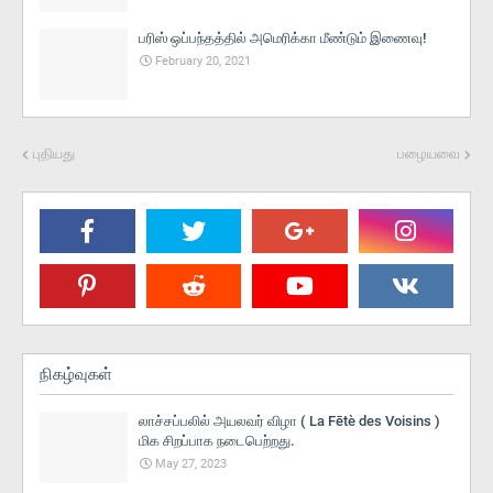
பரிஸ் ஒப்பந்தத்தில் அமெரிக்கா மீண்டும் இணைவு!
February 20, 2021
புதியது
பழையவை
நிகழ்வுகள்
லாச்சப்பலில் அயலவர் விழா ( La Fētè des Voisins )
மிக சிறப்பாக நடைபெற்றது.
May 27, 2023