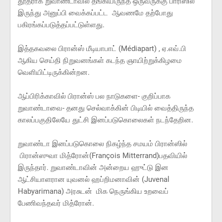
தூதராக றுவாண்டாவில் தங்கியிருந்த ஒருவருக்கு பாரிஸில்
இருந்து அனுப்பி வைக்கப்பட்ட ஆவணமே தற்போது
பகிரங்கப்படுத்தப்பட்டுள்ளது.
இத்தகவலை பிரான்ஸ் மீடியாபாட் (Médiapart) , ஏ.எவ்.பி
ஆகிய செய்தி நிறுவனங்கள் கடந்த ஞாயிற்றுக்கிழமை
வெளியிட்டிருக்கின்றன.
ஆப்பிரிக்காவில் பிரான்ஸ் பல நாடுகளை- குறிப்பாக
றுவாண்டாவை- தனது செல்வாக்கின் பிடியில் வைத்திருந்த
காலப்பகுதிலேயே துட்சி இனப்படுகொலைகள் நடந்தேறின.
றுவாண்டா இனப்படுகொலை நிகழ்ந்த சமயம் பிரான்ஸில்
பிரான்ஸுவா மித்ரோன்(François Mitterrand)பதவியில்
இருந்தார். றுவாண்டாவின் அன்றைய ஹுட்டு இன
ஆட்சியாளரான யுவனல் ஹப்றிமனாவின் (Juvenal
Habyarimana) அரசுடன் மிக நெருங்கிய உறவைப்
பேணிவந்தவர் மித்ரோன்.