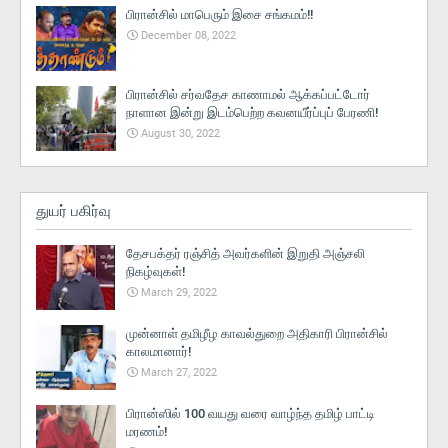
பிரான்சில் மாபெரும் இசை சங்கமம்!!
December 08, 2022
பிரான்சில் சர்வதேச காணாமல் ஆக்கப்பட்டோர்
நாளான இன்று இடம்பெற்ற கவனயீர்ப்புப் பேரணி!
August 30, 2022
துயர் பகிர்வு
தேசபக்தர் ரஞ்சித் அவர்களின் இறுதி அஞ்சலி
நிகழ்வுகள்!
March 29, 2022
முன்னாள் தமிழீழ காவல்துறை அதிகாரி பிரான்சில்
காலமானார்!
March 27, 2022
பிரான்ஸில் 100 வயது வரை வாழ்ந்த தமிழ் பாட்டி
மரணம்!