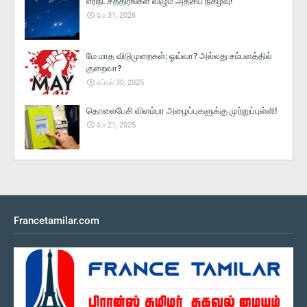
எரிநட்சத்திரங்கள் விழும் அதிசய நிகழ்வு!
மே 31, 2026
மே மாத விடுமுறைகள்: ஓய்வா? அல்லது சம்பளத்தில்
குறைவா?
ஏப்ரல் 30, 2025
தொலைபேசி விளம்பர அழைப்புகளுக்கு முற்றுப்புள்ளி!
மே 21, 2025
Francetamilar.com