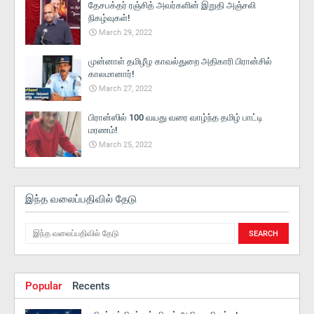
தேசபக்தர் ரஞ்சித் அவர்களின் இறுதி அஞ்சலி
நிகழ்வுகள்!
March 29, 2022
முன்னாள் தமிழீழ காவல்துறை அதிகாரி பிரான்சில்
காலமானார்!
March 27, 2022
பிரான்ஸில் 100 வயது வரை வாழ்ந்த தமிழ் பாட்டி
மரணம்!
March 25, 2022
இந்த வலைப்பதிவில் தேடு
Popular
Recents