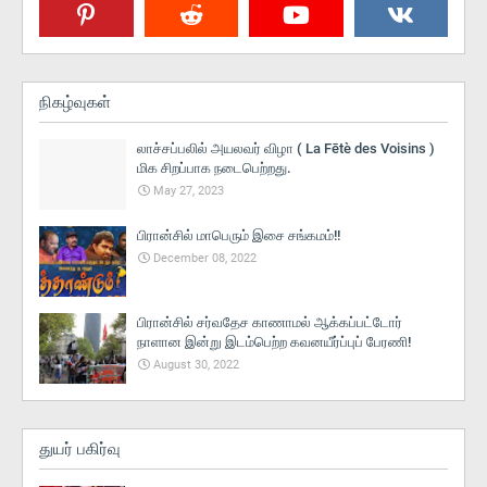
நிகழ்வுகள்
லாச்சப்பலில் அயலவர் விழா ( La Fētè des Voisins )
மிக சிறப்பாக நடைபெற்றது.
May 27, 2023
பிரான்சில் மாபெரும் இசை சங்கமம்!!
December 08, 2022
பிரான்சில் சர்வதேச காணாமல் ஆக்கப்பட்டோர்
நாளான இன்று இடம்பெற்ற கவனயீர்ப்புப் பேரணி!
August 30, 2022
துயர் பகிர்வு