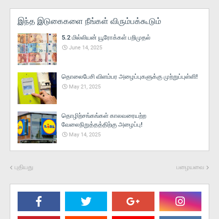
இந்த இடுகைகளை நீங்கள் விரும்பக்கூடும்
5.2 மில்லியன் யூரோக்கள் பறிமுதல்
June 14, 2025
தொலைபேசி விளம்பர அழைப்புகளுக்கு முற்றுப்புள்ளி!
May 21, 2025
தொழிற்சங்கங்கள் காலவரையற்ற
வேலைநிறுத்தத்திற்கு அழைப்பு!
May 14, 2025
புதியது
பழையவை