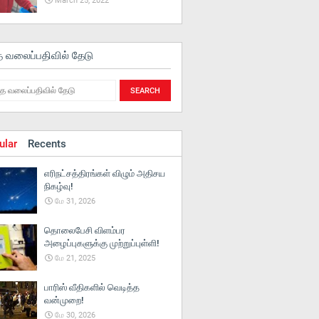
March 25, 2022
த வலைப்பதிவில் தேடு
ular
Recents
எரிநட்சத்திரங்கள் விழும் அதிசய
நிகழ்வு!
மே 31, 2026
தொலைபேசி விளம்பர
அழைப்புகளுக்கு முற்றுப்புள்ளி!
மே 21, 2025
பாரிஸ் வீதிகளில் வெடித்த
வன்முறை!
மே 30, 2026