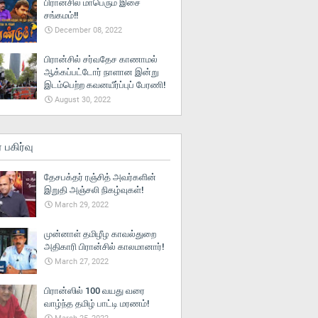
பிரான்சில் மாபெரும் இசை
சங்கமம்!!
December 08, 2022
பிரான்சில் சர்வதேச காணாமல்
ஆக்கப்பட்டோர் நாளான இன்று
இடம்பெற்ற கவனயீர்ப்புப் பேரணி!
August 30, 2022
் பகிர்வு
தேசபக்தர் ரஞ்சித் அவர்களின்
இறுதி அஞ்சலி நிகழ்வுகள்!
March 29, 2022
முன்னாள் தமிழீழ காவல்துறை
அதிகாரி பிரான்சில் காலமானார்!
March 27, 2022
பிரான்ஸில் 100 வயது வரை
வாழ்ந்த தமிழ் பாட்டி மரணம்!