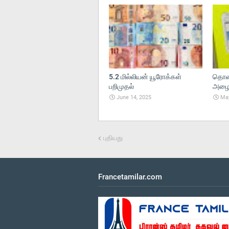
5.2 மில்லியன் யூரோக்கள்
தொலை
பறிமுதல்
அழைப்
June 14, 2025
May
புதியது
Francetamilar.com