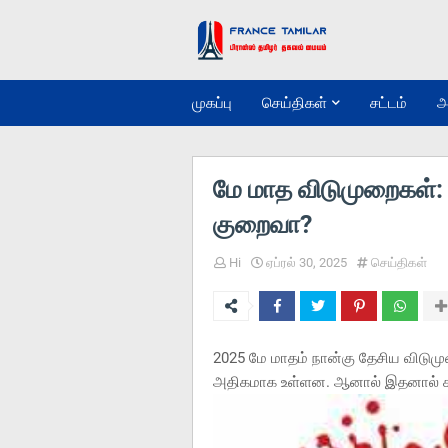
முகப்பு
செய்திகள்
சட்டம்
அ
மே மாத விடுமுறைகள்: 
குறைவா?
Hi
ஏப்ரல் 30, 2025
செய்திகள்
2025 மே மாதம் நான்கு தேசிய விடுமு
அதிகமாக உள்ளன. ஆனால் இதனால் சம்