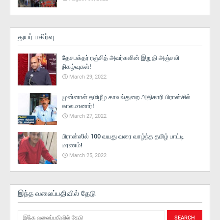
துயர் பகிர்வு
தேசபக்தர் ரஞ்சித் அவர்களின் இறுதி அஞ்சலி
நிகழ்வுகள்!
March 29, 2022
முன்னாள் தமிழீழ காவல்துறை அதிகாரி பிரான்சில்
காலமானார்!
March 27, 2022
பிரான்ஸில் 100 வயது வரை வாழ்ந்த தமிழ் பாட்டி
மரணம்!
March 25, 2022
இந்த வலைப்பதிவில் தேடு