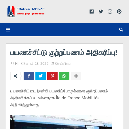
பயணச்சீட்டு குற்றப்பணம் அதிகரிப்பு!
Hi
மார்ச் 28, 2025
செய்திகள்
பயணச்சிட்டை இன்றி பயணிப்போருக்கான குற்றப்பணம்
அதிகரிக்கப்பட உள்ளதாக Île-de-France Mobilités
அறிவித்துள்ளது.