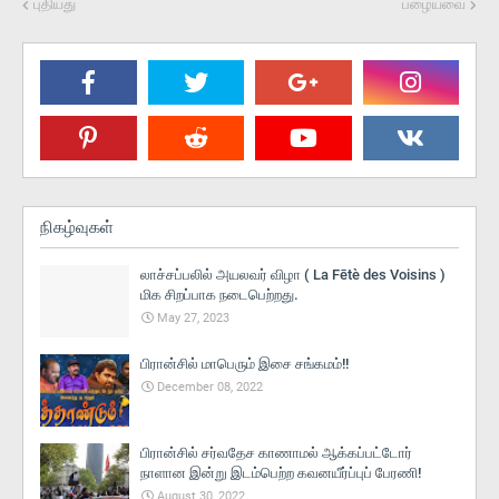
புதியது
பழையவை
நிகழ்வுகள்
லாச்சப்பலில் அயலவர் விழா ( La Fētè des Voisins )
மிக சிறப்பாக நடைபெற்றது.
May 27, 2023
பிரான்சில் மாபெரும் இசை சங்கமம்!!
December 08, 2022
பிரான்சில் சர்வதேச காணாமல் ஆக்கப்பட்டோர்
நாளான இன்று இடம்பெற்ற கவனயீர்ப்புப் பேரணி!
August 30, 2022