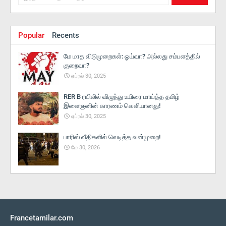
Popular
Recents
மே மாத விடுமுறைகள்: ஓய்வா? அல்லது சம்பளத்தில்
குறைவா?
ஏப்ரல் 30, 2025
RER B ரயிலில் விழுந்து உயிரை மாய்த்த தமிழ்
இளைஞனின் காரணம் வெளியானது!
ஏப்ரல் 30, 2025
பாரிஸ் வீதிகளில் வெடித்த வன்முறை!
மே 30, 2026
Francetamilar.com