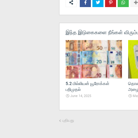
இந்த இடுகைகளை நீங்கள் விரும்ப
5.2 மில்லியன் யூரோக்கள்
தொலை
பறிமுதல்
அழைப்
June 14, 2025
May
புதியது