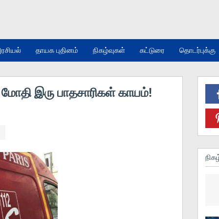
ரசியல்
தாயக புதினம்
நிகழ்வுகள்
கட்டுரை
தொடர்புக்கு
ு மோதி இரு பாதசாரிகள் காயம்!
நிகழ