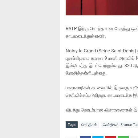
RATP இற்கு சொந்தமான பேருந்து ஒன்
காயமடைந்துள்ளனர்.
Noisy-le-Grand (Seine-Saint-Denis) 
புதன்கிழமை காலை 9 மணி அளவில் Noi
இவ்விபத்து இடம்பெற்றுள்ளது. 320 ஆ
மோதித்தள்ளியுள்ளது.
பாதாசாரிகள் கடவையில் இருவரும் வீ
தெரிவிக்கப்படுகிறது. காயமடைந்த இர
விபத்து தொடர்பான விசாரணைகள் இடம
Tags
செய்திகள்
செய்திகள். France T