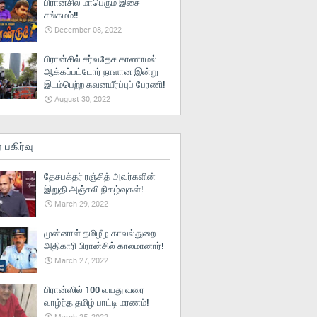
பிரான்சில் மாபெரும் இசை
சங்கமம்!!
December 08, 2022
பிரான்சில் சர்வதேச காணாமல்
ஆக்கப்பட்டோர் நாளான இன்று
இடம்பெற்ற கவனயீர்ப்புப் பேரணி!
August 30, 2022
் பகிர்வு
தேசபக்தர் ரஞ்சித் அவர்களின்
இறுதி அஞ்சலி நிகழ்வுகள்!
March 29, 2022
முன்னாள் தமிழீழ காவல்துறை
அதிகாரி பிரான்சில் காலமானார்!
March 27, 2022
பிரான்ஸில் 100 வயது வரை
வாழ்ந்த தமிழ் பாட்டி மரணம்!