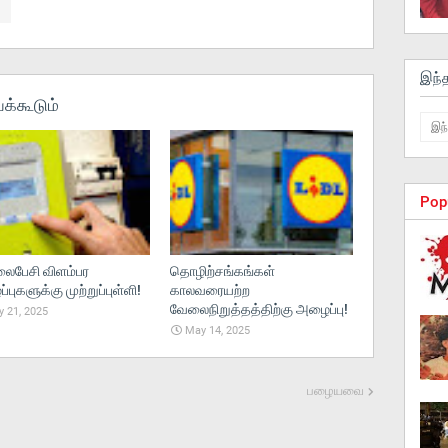
இந்
க்கூடும்
Pop
பேசி விளம்பர
தொழிற்சங்கங்கள்
புகளுக்கு முற்றுப்புள்ளி!
காலவரையற்ற
வேலைநிறுத்தத்திற்கு அழைப்பு!
 21, 2025
May 14, 2025
பழையவை