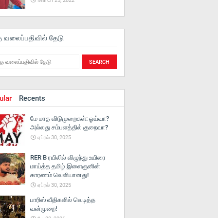
March 25, 2022
த வலைப்பதிவில் தேடு
ular
Recents
மே மாத விடுமுறைகள்: ஓய்வா?
அல்லது சம்பளத்தில் குறைவா?
ஏப்ரல் 30, 2025
RER B ரயிலில் விழுந்து உயிரை
மாய்த்த தமிழ் இளைஞனின்
காரணம் வெளியானது!
ஏப்ரல் 30, 2025
பாரிஸ் வீதிகளில் வெடித்த
வன்முறை!