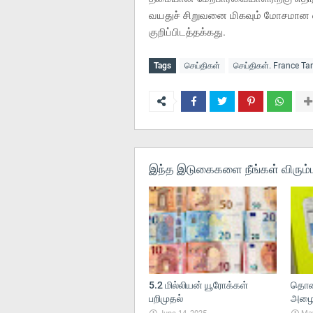
வயதுச் சிறுவனை மிகவும் மோசமான வ
குறிப்பிடத்தக்கது.
Tags
செய்திகள்
செய்திகள். France T
இந்த இடுகைகளை நீங்கள் விரும்ப
5.2 மில்லியன் யூரோக்கள்
தொலை
பறிமுதல்
அழைப்