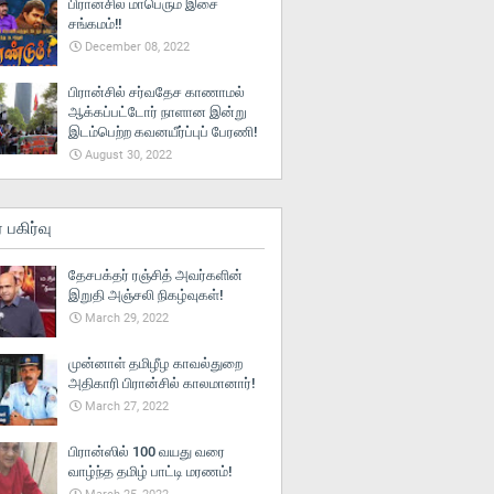
பிரான்சில் மாபெரும் இசை
சங்கமம்!!
December 08, 2022
பிரான்சில் சர்வதேச காணாமல்
ஆக்கப்பட்டோர் நாளான இன்று
இடம்பெற்ற கவனயீர்ப்புப் பேரணி!
August 30, 2022
் பகிர்வு
தேசபக்தர் ரஞ்சித் அவர்களின்
இறுதி அஞ்சலி நிகழ்வுகள்!
March 29, 2022
முன்னாள் தமிழீழ காவல்துறை
அதிகாரி பிரான்சில் காலமானார்!
March 27, 2022
பிரான்ஸில் 100 வயது வரை
வாழ்ந்த தமிழ் பாட்டி மரணம்!