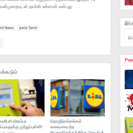
ன்முறையுடன் தாக்கி உள்ளான் என்பது
இந்
amil News
paris Tamil
Pop
க்கூடும்
பேசி விளம்பர
தொழிற்சங்கங்கள்
புகளுக்கு முற்றுப்புள்ளி!
காலவரையற்ற
வேலைநிறுத்தத்திற்கு அழைப்பு!