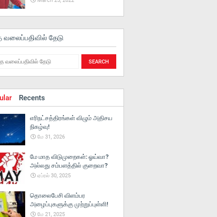
March 25, 2022
த வலைப்பதிவில் தேடு
ular
Recents
எரிநட்சத்திரங்கள் விழும் அதிசய
நிகழ்வு!
மே 31, 2026
மே மாத விடுமுறைகள்: ஓய்வா?
அல்லது சம்பளத்தில் குறைவா?
ஏப்ரல் 30, 2025
தொலைபேசி விளம்பர
அழைப்புகளுக்கு முற்றுப்புள்ளி!
மே 21, 2025