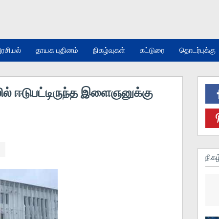
ரசியல்
தாயக புதினம்
நிகழ்வுகள்
கட்டுரை
தொடர்புக்கு
ில் ஈடுபட்டிருந்த இளைஞனுக்கு
நிகழ