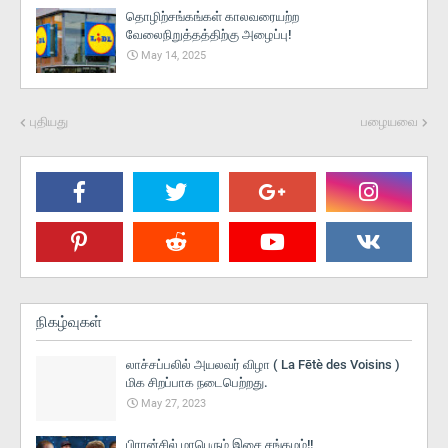
தொழிற்சங்கங்கள் காலவரையற்ற
வேலைநிறுத்தத்திற்கு அழைப்பு!
May 14, 2025
புதியது
பழையவை
நிகழ்வுகள்
லாச்சப்பலில் அயலவர் விழா ( La Fētè des Voisins )
மிக சிறப்பாக நடைபெற்றது.
May 27, 2023
பிரான்சில் மாபெரும் இசை சங்கமம்!!