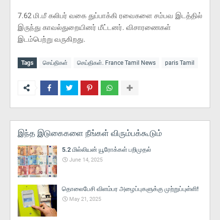
7.62 மி.மீ கலிபர் வகை துப்பாக்கி ரவைகளை சம்பவ இடத்தில்
இருந்து காவல்துறையினர் மீட்டனர். விசாரணைகள்
இடம்பெற்று வருகிறது.
Tags
செய்திகள்
செய்திகள். France Tamil News
paris Tamil
இந்த இடுகைகளை நீங்கள் விரும்பக்கூடும்
5.2 மில்லியன் யூரோக்கள் பறிமுதல்
June 14, 2025
தொலைபேசி விளம்பர அழைப்புகளுக்கு முற்றுப்புள்ளி!
May 21, 2025