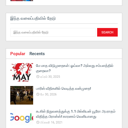
இந்த வலைப்பதிவில் தேடு
Popular
Recents
மே மாத விடுமுறைகள்: ஓய்வா? அல்லது சம்பளத்தில்
குறைவா?
ஏப்ரல் 30, 2025
பாரிஸ் வீதிகளில் வெடித்த வன்முறை!
மே 30, 2026
கூகிள் நிறுவனத்துக்கு 1.1 மில்லியன் யூரோ அபராதம்
விதித்த பிரான்ஸ்! காரணம் வெளியானது
பிப்ரவரி 16, 2021