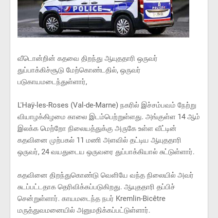
வீடொன்றின் கதவை திறந்து ஆயுததாரி ஒருவர்
துப்பாக்கிச்சூடு மேற்கொண்டதில், ஒருவர்
படுகாயமடைந்துள்ளார்,
L'Haÿ-les-Roses (Val-de-Marne) நகரில் இச்சம்பவம் நேற்று
வியாழக்கிழமை காலை இடம்பெற்றுள்ளது. அங்குள்ள 14 ஆம்
இலக்க மெற்றோ நிலையத்துக்கு அருகே உள்ள வீட்டின்
கதவினை முற்பகல் 11 மணி அளவில் தட்டிய ஆயுததாரி
ஒருவர், 24 வயதுடைய ஒருவரை துப்பாக்கியால் சுட்டுள்ளார்.
கதவினை திறந்துகொண்டு வெளியே வந்த நிலையில் அவர்
சுடப்பட்டதாக தெரிவிக்கப்படுகிறது. ஆயுததாரி தப்பிச்
சென்றுள்ளார். காயமடைந்த நபர் Kremlin-Bicêtre
மருத்துவமனையில் அனுமதிக்கப்பட்டுள்ளார்.