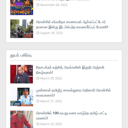
December 08, 2022
பிரான்சில் சர்வதேச காணாமல் ஆக்கப்பட்டோர்
நாளான இன்று இடம்பெற்ற கவனயீர்ப்புப் பேரணி!
August 30, 2022
துயர் பகிர்வு
தேசபக்தர் ரஞ்சித் அவர்களின் இறுதி அஞ்சலி
நிகழ்வுகள்!
March 29, 2022
முன்னாள் தமிழீழ காவல்துறை அதிகாரி பிரான்சில்
காலமானார்!
March 27, 2022
பிரான்ஸில் 100 வயது வரை வாழ்ந்த தமிழ் பாட்டி
மரணம்!
March 25, 2022