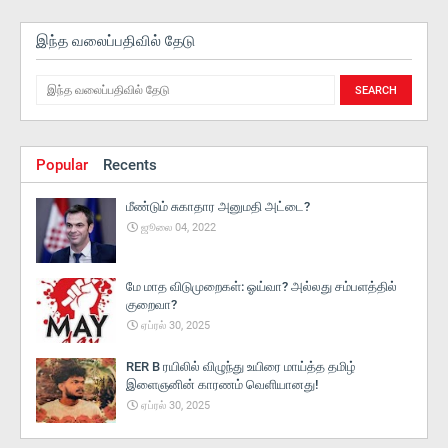
இந்த வலைப்பதிவில் தேடு
Popular
Recents
மீண்டும் சுகாதார அனுமதி அட்டை?
ஜூலை 04, 2022
மே மாத விடுமுறைகள்: ஓய்வா? அல்லது சம்பளத்தில்
குறைவா?
ஏப்ரல் 30, 2025
RER B ரயிலில் விழுந்து உயிரை மாய்த்த தமிழ்
இளைஞனின் காரணம் வெளியானது!
ஏப்ரல் 30, 2025