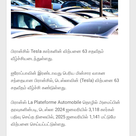
பிரான்சில் Tesla கார்களின் விற்பனை 63 சதவீதம்
வீழ்ச்சியடைந்துள்ளது.
ஐரோப்பாவின் இரண்டாவது பெரிய மின்சார வாகன
சந்தையான பிரான்சில், டெஸ்லாவின் (Tesla) விற்பனை 63
சதவீதம் வீழ்ச்சி கண்டுள்ளது.
பிரான்ஸ் La Plateforme Automobile தொழில் அமைப்பின்
தரவுகளின்படி, டெஸ்லா 2024 ஜனவரியில் 3,118 கார்கள்
பதிவு செய்த நிலையில், 2025 ஜனவரியில் 1,141 மட்டுமே
விற்பனை செய்யப்பட்டுள்ளது.