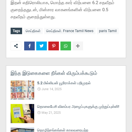
இதன் எதிரொலியாக, மொத்த கார் விற்பனை 6.2 சதவீதம்
குறைந்ததுடன், மின்சார வாகனங்களின் விற்பனை 0.5
சதவீதம் குறைந்துள்ளது.
Tags
செய்திகள்
செய்திகள். France Tamil News
paris Tamil
இந்த இடுகைகளை நீங்கள் விரும்பக்கூடும்
5.2 மில்லியன் யூரோக்கள் பறிமுதல்
June 14, 2025
தொலைபேசி விளம்பர அழைப்புகளுக்கு முற்றுப்புள்ளி!
May 21, 2025
தொழிற்சங்கங்கள் காலவரையற்ற