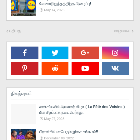
வேலைநிறுத்தத்திற்கு அழைப்பு!
May 14, 2025
புதியது
பழையவை
நிகழ்வுகள்
லாச்சப்பலில் அயலவர் விழா ( La Fētè des Voisins )
மிக சிறப்பாக நடைபெற்றது.
May 27, 2023
பிரான்சில் மாபெரும் இசை சங்கமம்!!
December 08, 2022