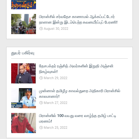
பிரான்சில் சர்வதேச காணாமல் ஆக்கப்பட்டோர்
நாளான இன்று இடம்பெற்ற கவனயீர்ப்புப் பேரணி!
August 30, 2022
துயர் பகிர்வு
தேசபக்தர் ரஞ்சித் அவர்களின் இறுதி அஞ்சலி
நிகழ்வுகள்!
March 29, 2022
முன்னாள் தமிழீழ காவல்துறை அதிகாரி பிரான்சில்
காலமானார்!
March 27, 2022
பிரான்ஸில் 100 வயது வரை வாழ்ந்த தமிழ் பாட்டி
மரணம்!
March 25, 2022