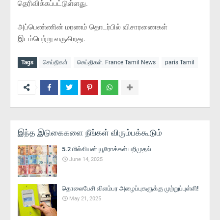
தெரிவிக்கப்பட்டுள்ளது.
அப்பெண்ணின் மரணம் தொடர்பில் விசாரணைகள்
இடம்பெற்று வருகிறது.
Tags
செய்திகள்
செய்திகள். France Tamil News
paris Tamil
இந்த இடுகைகளை நீங்கள் விரும்பக்கூடும்
5.2 மில்லியன் யூரோக்கள் பறிமுதல்
June 14, 2025
தொலைபேசி விளம்பர அழைப்புகளுக்கு முற்றுப்புள்ளி!
May 21, 2025