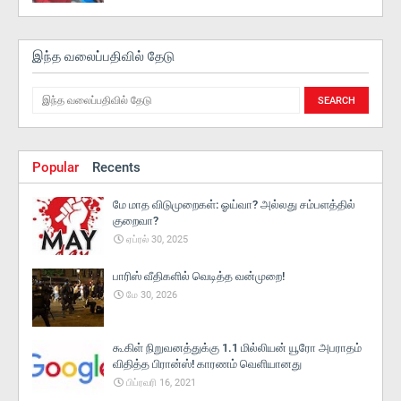
இந்த வலைப்பதிவில் தேடு
Popular
Recents
மே மாத விடுமுறைகள்: ஓய்வா? அல்லது சம்பளத்தில்
குறைவா?
ஏப்ரல் 30, 2025
பாரிஸ் வீதிகளில் வெடித்த வன்முறை!
மே 30, 2026
கூகிள் நிறுவனத்துக்கு 1.1 மில்லியன் யூரோ அபராதம்
விதித்த பிரான்ஸ்! காரணம் வெளியானது
பிப்ரவரி 16, 2021