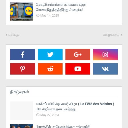
தொழிற்சங்கங்கள் காலவரையற்ற
வேலைநிறுத்தத்திற்கு அழைப்பு!
May 14, 2025
புதியது
பழையவை
நிகழ்வுகள்
லாச்சப்பலில் அயலவர் விழா ( La Fētè des Voisins )
மிக சிறப்பாக நடைபெற்றது.
May 27, 2023
பிரான்சில் மாபெரும் இசை சங்கமம்!!