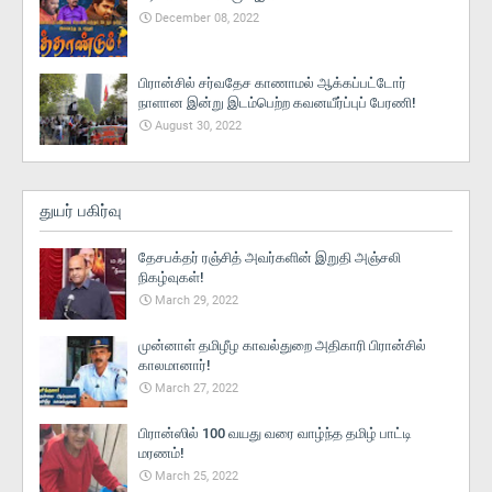
December 08, 2022
பிரான்சில் சர்வதேச காணாமல் ஆக்கப்பட்டோர்
நாளான இன்று இடம்பெற்ற கவனயீர்ப்புப் பேரணி!
August 30, 2022
துயர் பகிர்வு
தேசபக்தர் ரஞ்சித் அவர்களின் இறுதி அஞ்சலி
நிகழ்வுகள்!
March 29, 2022
முன்னாள் தமிழீழ காவல்துறை அதிகாரி பிரான்சில்
காலமானார்!
March 27, 2022
பிரான்ஸில் 100 வயது வரை வாழ்ந்த தமிழ் பாட்டி
மரணம்!
March 25, 2022