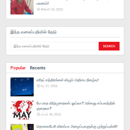
மரணம்!
March 25, 2022
இந்த வலைப்பதிவில் தேடு
Popular
Recents
எரிநட்சத்திரங்கள் விழும் அதிசய நிகழ்வு!
மே 31, 2026
மே மாத விடுமுறைகள்: ஓய்வா? அல்லது சம்பளத்தில்
குறைவா?
ஏப்ரல் 30, 2025
தொலைபேசி விளம்பர அழைப்புகளுக்கு முற்றுப்புள்ளி!