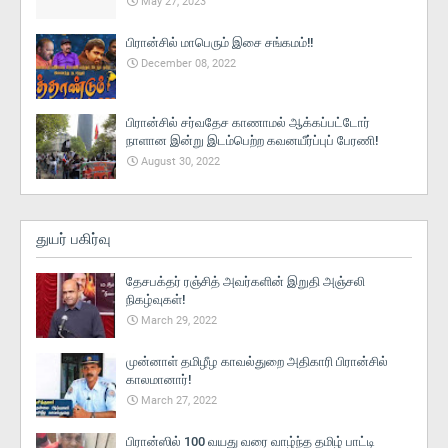
May 27, 2023
பிரான்சில் மாபெரும் இசை சங்கமம்!!
December 08, 2022
பிரான்சில் சர்வதேச காணாமல் ஆக்கப்பட்டோர்
நாளான இன்று இடம்பெற்ற கவனயீர்ப்புப் பேரணி!
August 30, 2022
துயர் பகிர்வு
தேசபக்தர் ரஞ்சித் அவர்களின் இறுதி அஞ்சலி
நிகழ்வுகள்!
March 29, 2022
முன்னாள் தமிழீழ காவல்துறை அதிகாரி பிரான்சில்
காலமானார்!
March 27, 2022
பிரான்ஸில் 100 வயது வரை வாழ்ந்த தமிழ் பாட்டி