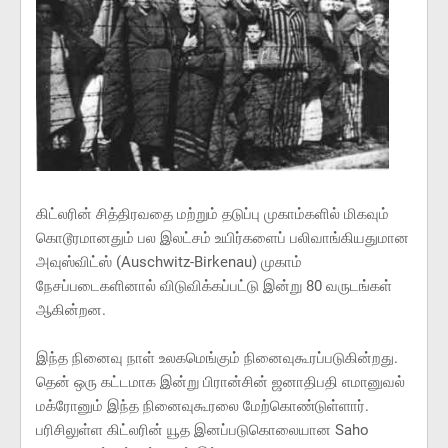
கிட்லரின் சித்திரவதை மற்றும் தடுப்பு முகாம்களில் மிகவும்
கொடூரமானதும் பல இலட்சம் உயிர்களைப் பலிவாங்கியதுமான
அவுஸ்விட்ஸ் (Auschwitz-Birkenau) முகாம்
நேசப்படைகளினால் விடுவிக்கப்பட்டு இன்று 80 வருடங்கள்
ஆகின்றன.
இந்த நினைவு நாள் உலகமெங்கும் நினைவுகூரப்படுகின்றது.
தென் ஒரு கட்டமாக இன்று பிரான்சின் ஜனாதிபதி எமானுவல்
மக்ரோனும் இந்த நினைவுகூரலை மேற்கொண்டுள்ளார்.
பரிசிலுள்ள கிட்லரின் யூத இனப்படுகொலையான Saho