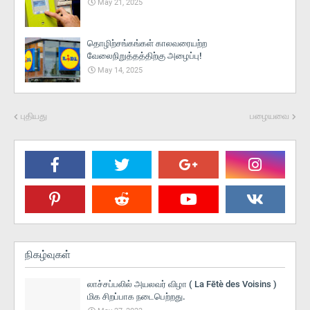
May 21, 2025
தொழிற்சங்கங்கள் காலவரையற்ற
வேலைநிறுத்தத்திற்கு அழைப்பு!
May 14, 2025
புதியது
பழையவை
நிகழ்வுகள்
லாச்சப்பலில் அயலவர் விழா ( La Fētè des Voisins )
மிக சிறப்பாக நடைபெற்றது.