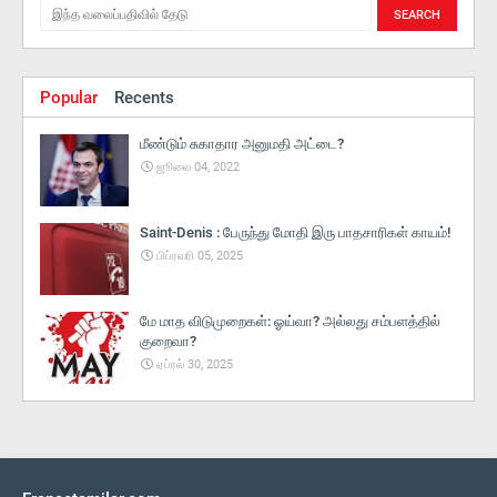
Popular
Recents
மீண்டும் சுகாதார அனுமதி அட்டை?
ஜூலை 04, 2022
Saint-Denis : பேருந்து மோதி இரு பாதசாரிகள் காயம்!
பிப்ரவரி 05, 2025
மே மாத விடுமுறைகள்: ஓய்வா? அல்லது சம்பளத்தில்
குறைவா?
ஏப்ரல் 30, 2025