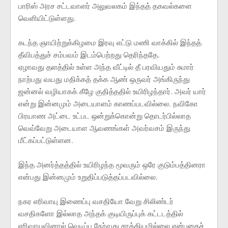
பாரிஸ் அரச சட்டவாளர் அலுவலகம் இந்தத் தகவல்களை
வெளியிட்டுள்ளது.
கடந்த ஞாயிற்றுக்கிழமை இரவு எட்டு மணி வாக்கில் இந்தத்
தீவிபத்துச் சம்பவம் இடம்பெற்றது தெரிந்ததே.
ஏழாவது தளத்தில் உள்ள அந்த வீட்டில் தீ பரவியதும் சுமார்
நாற்பது வயது மதிக்கத் தக்க ஆண் ஒருவர் அங்கிருந்து
ஜன்னல் வழியாகக் கீழே குதித்ததில் உயிரிழந்தார். அவர் யார்
என்று இன்னமும் அடையாளம் காணப்படவில்லை. நவிகோ
பிரயாண அட்டை உட்பட ஒன்றுக்கொன்று தொடர்பில்லாத
வெவ்வேறு அடையாள ஆவணங்கள் அவர்வசம் இருந்து
மீட்கப்பட்டுள்ளன.
இந்த அனர்த்தத்தில் உயிரிழந்த மூவரும் ஒரே குடும்பத்தினரா
என்பது இன்னமும் உறுதிப்படுத்தப்படவில்லை.
நகர எரிவாயு இணைப்பு வசதியோ வேறு சிலிண்டர்
வசதிகளோ இல்லாத அந்தக் குடியிருப்புக் கட்டடத்தில்
எரிவாயுவினால் வெடிப்பு நேர்வது சாத்தியமில்லை என்பதைச்