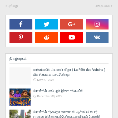
புதியது
பழையவை
நிகழ்வுகள்
லாச்சப்பலில் அயலவர் விழா ( La Fētè des Voisins )
மிக சிறப்பாக நடைபெற்றது.
May 27, 2023
பிரான்சில் மாபெரும் இசை சங்கமம்!!
December 08, 2022
பிரான்சில் சர்வதேச காணாமல் ஆக்கப்பட்டோர்
நாளான இன்று இடம்பெற்ற கவனயீர்ப்புப் பேரணி!