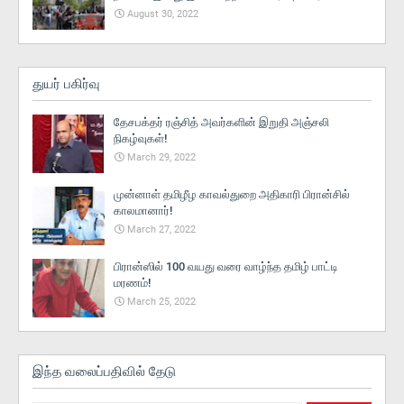
August 30, 2022
துயர் பகிர்வு
தேசபக்தர் ரஞ்சித் அவர்களின் இறுதி அஞ்சலி
நிகழ்வுகள்!
March 29, 2022
முன்னாள் தமிழீழ காவல்துறை அதிகாரி பிரான்சில்
காலமானார்!
March 27, 2022
பிரான்ஸில் 100 வயது வரை வாழ்ந்த தமிழ் பாட்டி
மரணம்!
March 25, 2022
இந்த வலைப்பதிவில் தேடு