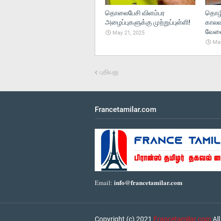
தொலைபேசி விளம்பர
தொழி
அழைப்புகளுக்கு முற்றுப்புள்ளி!
காலவ
வேலைந
May 21, 2025
May
புதியது
Francetamilar.com
info@francetamilar.com
Email:
Copyright (c) 2021
Francetamilar.com
All