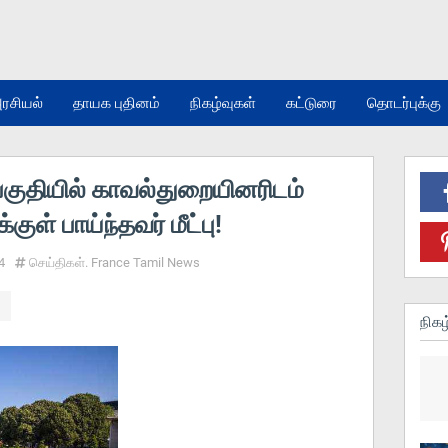
ரசியல்
தாயக புதினம்
நிகழ்வுகள்
கட்டுரை
தொடர்புக்கு
 பகுதியில் காவல்துறையினரிடம்
குள் பாய்ந்தவர் மீட்பு!
4
செய்திகள். France Tamil News
நிகழ