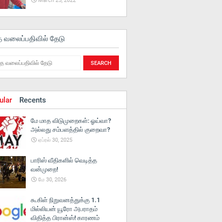
March 25, 2022
த வலைப்பதிவில் தேடு
ular
Recents
மே மாத விடுமுறைகள்: ஓய்வா?
அல்லது சம்பளத்தில் குறைவா?
ஏப்ரல் 30, 2025
பாரிஸ் வீதிகளில் வெடித்த
வன்முறை!
மே 30, 2026
கூகிள் நிறுவனத்துக்கு 1.1
மில்லியன் யூரோ அபராதம்
விதித்த பிரான்ஸ்! காரணம்