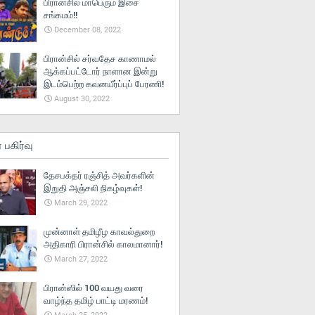
பிரான்சில் மாபெரும் இசை
சங்கமம்!!
December 08, 2022
பிரான்சில் சர்வதேச காணாமல்
ஆக்கப்பட்டோர் நாளான இன்று
இடம்பெற்ற கவனயீர்ப்புப் பேரணி!
August 30, 2022
் பகிர்வு
தேசபக்தர் ரஞ்சித் அவர்களின்
இறுதி அஞ்சலி நிகழ்வுகள்!
March 29, 2022
முன்னாள் தமிழீழ காவல்துறை
அதிகாரி பிரான்சில் காலமானார்!
March 27, 2022
பிரான்ஸில் 100 வயது வரை
வாழ்ந்த தமிழ் பாட்டி மரணம்!