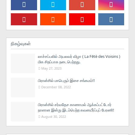
நிகழ்வுகள்
லாச்சப்பலில் அயலவர் விழா ( La Fētè des Voisins )
மிக சிறப்பாக நடைபெற்றது.
May 27, 2023
பிரான்சில் மாபெரும் இசை சங்கமம்!!
December 08, 2022
பிரான்சில் சர்வதேச காணாமல் ஆக்கப்பட்டோர்
நாளான இன்று இடம்பெற்ற கவனயீர்ப்புப் பேரணி!
August 30, 2022