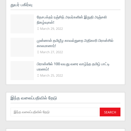
துயர் பகிர்வு
தேசபக்தர் ரஞ்சித் அவர்களின் இறுதி அஞ்சலி
நிகழ்வுகள்!
March 29, 2022
முன்னாள் தமிழீழ காவல்துறை அதிகாரி பிரான்சில்
காலமானார்!
March 27, 2022
பிரான்ஸில் 100 வயது வரை வாழ்ந்த தமிழ் பாட்டி
மரணம்!
March 25, 2022
இந்த வலைப்பதிவில் தேடு