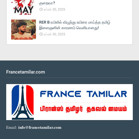
குறைவா?
ஏப்ரல் 30, 2025
RER B ரயிலில் விழுந்து உயிரை மாய்த்த தமிழ்
இளைஞனின் காரணம் வெளியானது!
ஏப்ரல் 30, 2025
Francetamilar.com
info@francetamilar.com
Email: