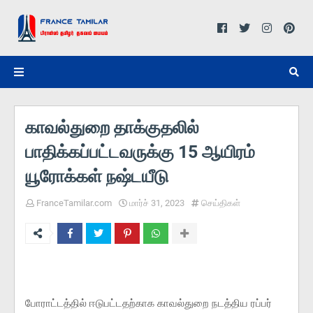
காவல்துறை தாக்குதலில்
பாதிக்கப்பட்டவருக்கு 15 ஆயிரம்
யூரோக்கள் நஷ்டயீடு
FranceTamilar.com
மார்ச் 31, 2023
செய்திகள்
போராட்டத்தில் ஈடுபட்டதற்காக காவல்துறை நடத்திய ரப்பர்