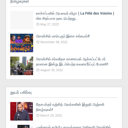
நிகழ்வுகள்
லாச்சப்பலில் அயலவர் விழா ( La Fētè des Voisins )
மிக சிறப்பாக நடைபெற்றது.
May 27, 2023
பிரான்சில் மாபெரும் இசை சங்கமம்!!
December 08, 2022
பிரான்சில் சர்வதேச காணாமல் ஆக்கப்பட்டோர்
நாளான இன்று இடம்பெற்ற கவனயீர்ப்புப் பேரணி!
August 30, 2022
துயர் பகிர்வு
தேசபக்தர் ரஞ்சித் அவர்களின் இறுதி அஞ்சலி
நிகழ்வுகள்!
March 29, 2022
முன்னாள் தமிழீழ காவல்துறை அதிகாரி பிரான்சில்