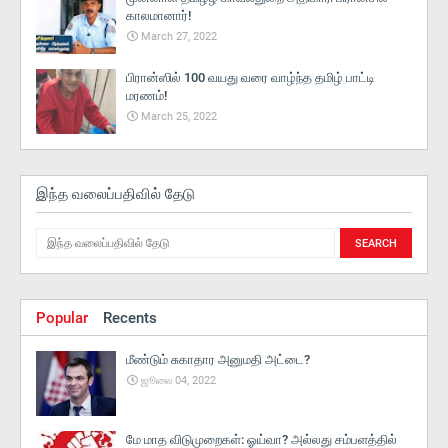
காலமானார்!
March 27, 2022
பிரான்ஸில் 100 வயது வரை வாழ்ந்த தமிழ் பாட்டி
மரணம்!
March 25, 2022
இந்த வலைப்பதிவில் தேடு
Popular
Recents
மீண்டும் சுகாதார அனுமதி அட்டை?
ஜூலை 04, 2022
மே மாத விடுமுறைகள்: ஓய்வா? அல்லது சம்பளத்தில்