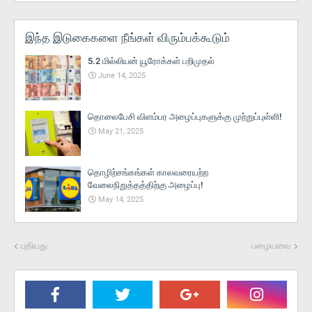
இந்த இடுகைகளை நீங்கள் விரும்பக்கூடும்
5.2 மில்லியன் யூரோக்கள் பறிமுதல்
June 14, 2025
தொலைபேசி விளம்பர அழைப்புகளுக்கு முற்றுப்புள்ளி!
May 21, 2025
தொழிற்சங்கங்கள் காலவரையற்ற
வேலைநிறுத்தத்திற்கு அழைப்பு!
May 14, 2025
புதியது
பழையவை