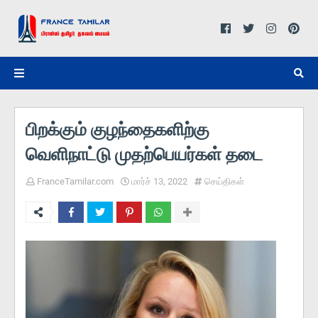
பிறக்கும் குழந்தைகளிற்கு
வெளிநாட்டு முதற்பெயர்கள் தடை
FranceTamilar.com
மார்ச் 13, 2022
செய்திகள்