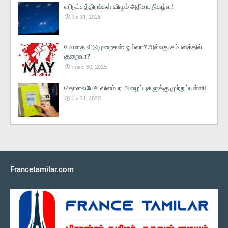
எரிநட்சத்திரங்கள் விழும் அதிசய நிகழ்வு!
மே 31, 2026
மே மாத விடுமுறைகள்: ஓய்வா? அல்லது சம்பளத்தில்
குறைவா?
ஏப்ரல் 30, 2025
தொலைபேசி விளம்பர அழைப்புகளுக்கு முற்றுப்புள்ளி!
மே 21, 2025
Francetamilar.com