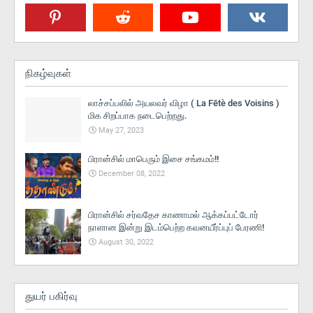
நிகழ்வுகள்
லாச்சப்பலில் அயலவர் விழா ( La Fētè des Voisins )
மிக சிறப்பாக நடைபெற்றது.
May 27, 2023
பிரான்சில் மாபெரும் இசை சங்கமம்!!
December 08, 2022
பிரான்சில் சர்வதேச காணாமல் ஆக்கப்பட்டோர்
நாளான இன்று இடம்பெற்ற கவனயீர்ப்புப் பேரணி!
August 30, 2022
துயர் பகிர்வு