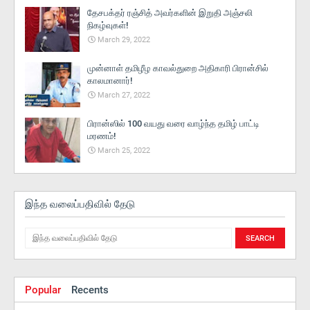
தேசபக்தர் ரஞ்சித் அவர்களின் இறுதி அஞ்சலி
நிகழ்வுகள்!
March 29, 2022
முன்னாள் தமிழீழ காவல்துறை அதிகாரி பிரான்சில்
காலமானார்!
March 27, 2022
பிரான்ஸில் 100 வயது வரை வாழ்ந்த தமிழ் பாட்டி
மரணம்!
March 25, 2022
இந்த வலைப்பதிவில் தேடு
Popular
Recents