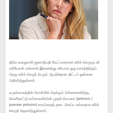
தீவிர வலதுசாரி ஜனாதிபதி வேட்பாளரான எரிக் செமூருடன்
மரியோன் மரெசால் இணைந்து சரியாக ஒரு வாரத்திற்குப்
பிறகு எரிக் செமூர் பெரும் ஆபத்hதான திட்டம் ஒன்னை
அறிவித்துள்ளார்.
வருங்காலத்தில் பிரான்சில் பிறக்கும் பிள்ளைகளிற்கு,
வெளிநாட்டு வம்சாவளியின் முதல் பெயரை (prénom /
premier prénom) வைப்தைத் தடை செய்ய உள்ளதாக எரிக்
செமூர் தெரவித்துள்ளார்.