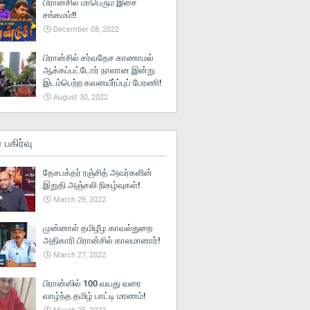
பிரான்சில் மாபெரும் இசை
சங்கமம்!!
December 08, 2022
பிரான்சில் சர்வதேச காணாமல்
ஆக்கப்பட்டோர் நாளான இன்று
இடம்பெற்ற கவனயீர்ப்புப் பேரணி!
August 30, 2022
் பகிர்வு
தேசபக்தர் ரஞ்சித் அவர்களின்
இறுதி அஞ்சலி நிகழ்வுகள்!
March 29, 2022
முன்னாள் தமிழீழ காவல்துறை
அதிகாரி பிரான்சில் காலமானார்!
March 27, 2022
பிரான்ஸில் 100 வயது வரை
வாழ்ந்த தமிழ் பாட்டி மரணம்!