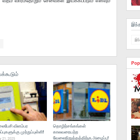
 வீதம் வாரம்தோறும் சேவைகள் இயக்கப்படும் எனவும்
இந்
Pop
க்கூடும்
பேசி விளம்பர
தொழிற்சங்கங்கள்
புகளுக்கு முற்றுப்புள்ளி!
காலவரையற்ற
வேலைநிறுத்தத்திற்கு அழைப்பு!
 21, 2025