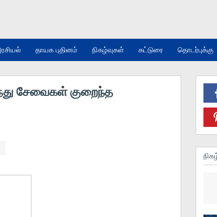
ரசியல்
தாயக புதினம்
நிகழ்வுகள்
கட்டுரை
தொடர்புக்கு
்து சேவைகள் குறைந்த
்
நிகழ