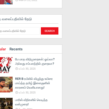
March 25, 2022
த வலைப்பதிவில் தேடு
ular
Recents
மே மாத விடுமுறைகள்: ஓய்வா?
அல்லது சம்பளத்தில் குறைவா?
ஏப்ரல் 30, 2025
RER B ரயிலில் விழுந்து உயிரை
மாய்த்த தமிழ் இளைஞனின்
காரணம் வெளியானது!
ஏப்ரல் 30, 2025
பாரிஸ் வீதிகளில் வெடித்த
வன்முறை!