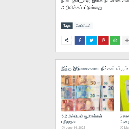
நாள் ஒன்றுக்கு இரண்டு சேவைகள்
அறிவிக்கப்பட்டுள்ளது
Tags
செய்திகள்
இந்த இடுகைகளை நீங்கள் விரும்ப
5.2 மில்லியன் யூரோக்கள்
தொலை
பறிமுதல்
அழைப்
June 14, 2025
May