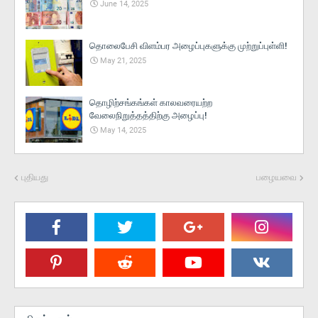
June 14, 2025
தொலைபேசி விளம்பர அழைப்புகளுக்கு முற்றுப்புள்ளி!
May 21, 2025
தொழிற்சங்கங்கள் காலவரையற்ற
வேலைநிறுத்தத்திற்கு அழைப்பு!
May 14, 2025
புதியது
பழையவை