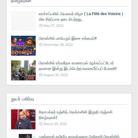
நிகழ்வுகள்
லாச்சப்பலில் அயலவர் விழா ( La Fētè des Voisins )
மிக சிறப்பாக நடைபெற்றது.
May 27, 2023
பிரான்சில் மாபெரும் இசை சங்கமம்!!
December 08, 2022
பிரான்சில் சர்வதேச காணாமல் ஆக்கப்பட்டோர்
நாளான இன்று இடம்பெற்ற கவனயீர்ப்புப் பேரணி!
August 30, 2022
துயர் பகிர்வு
தேசபக்தர் ரஞ்சித் அவர்களின் இறுதி அஞ்சலி
நிகழ்வுகள்!
March 29, 2022
முன்னாள் தமிழீழ காவல்துறை அதிகாரி பிரான்சில்