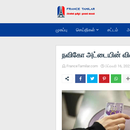
முகப்பு
செய்திகள்
சட்டம்
அ
நவிகோ அட்டையின் வில
FranceTamilar.com
பிப்ரவரி 16, 202