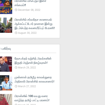
பிரான்சில் மாபெரும் இசை
சங்கமம்!!
December 08, 2022
பிரான்சில் சர்வதேச காணாமல்
ஆக்கப்பட்டோர் நாளான இன்று
இடம்பெற்ற கவனயீர்ப்புப் பேரணி!
August 30, 2022
் பகிர்வு
தேசபக்தர் ரஞ்சித் அவர்களின்
இறுதி அஞ்சலி நிகழ்வுகள்!
March 29, 2022
முன்னாள் தமிழீழ காவல்துறை
அதிகாரி பிரான்சில் காலமானார்!
March 27, 2022
பிரான்ஸில் 100 வயது வரை
வாழ்ந்த தமிழ் பாட்டி மரணம்!