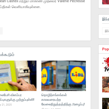
ean Castex மற்றும் மாகாண முதல்வர் Valérie Pécresse
ய்திகள் வெளியாகியுள்ளன.
இந்
Pop
க்கூடும்
பேசி விளம்பர
தொழிற்சங்கங்கள்
புகளுக்கு முற்றுப்புள்ளி!
காலவரையற்ற
வேலைநிறுத்தத்திற்கு அழைப்பு!
 21, 2025