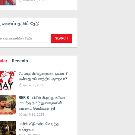
March 25, 2022
த வலைப்பதிவில் தேடு
ular
Recents
மே மாத விடுமுறைகள்: ஓய்வா?
அல்லது சம்பளத்தில் குறைவா?
ஏப்ரல் 30, 2025
RER B ரயிலில் விழுந்து உயிரை
மாய்த்த தமிழ் இளைஞனின்
காரணம் வெளியானது!
ஏப்ரல் 30, 2025
பாரிஸ் வீதிகளில் வெடித்த
வன்முறை!