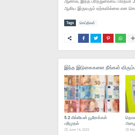
ஆனால், இந்த பரிந்துரையை பிரதமர் J
ஆகிய இருவரும் ஏற்கவில்லை என செ
Tags
செய்திகள்
இந்த இடுகைகளை நீங்கள் விரும்ப
5.2 மில்லியன் யூரோக்கள்
தொலை
பறிமுதல்
அழைப்
June 14, 2025
May