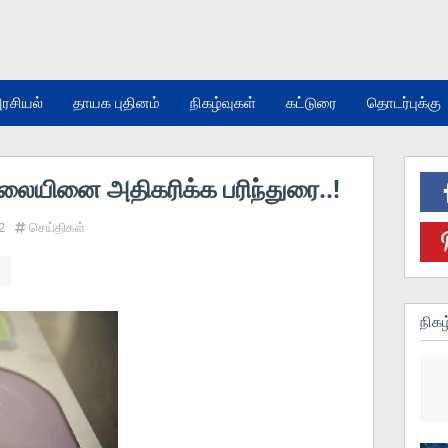
ரசியல்
தாயக புதினம்
நிகழ்வுகள்
கட்டுரை
தொடர்புக்கு
ையினை அதிகரிக்க பரிந்துரை..!
2
செய்திகள்
நிகழ