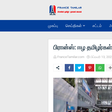
முகப்பு
செய்திகள்
சட்டம்
அ
பிரான்ஸ்: ஈழ தமிழர்கள
FranceTamilar.com
பிப்ரவரி 13, 202