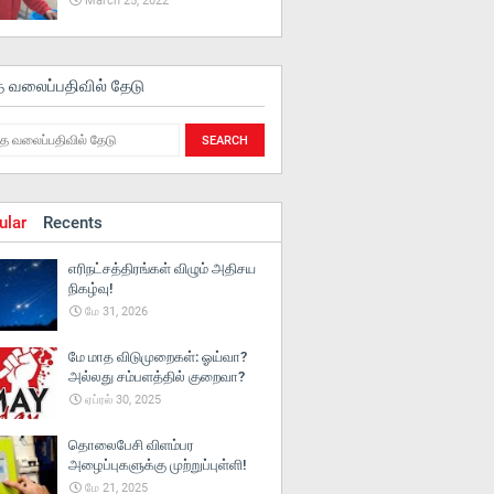
March 25, 2022
த வலைப்பதிவில் தேடு
ular
Recents
எரிநட்சத்திரங்கள் விழும் அதிசய
நிகழ்வு!
மே 31, 2026
மே மாத விடுமுறைகள்: ஓய்வா?
அல்லது சம்பளத்தில் குறைவா?
ஏப்ரல் 30, 2025
தொலைபேசி விளம்பர
அழைப்புகளுக்கு முற்றுப்புள்ளி!
மே 21, 2025