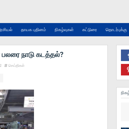
ரசியல்
தாயக புதினம்
நிகழ்வுகள்
கட்டுரை
தொடர்புக்கு
் பலரை நாடு கடத்தல்?
2
செய்திகள்
நிகழ