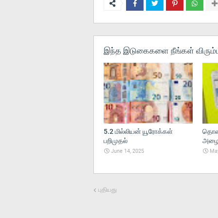
இந்த இடுகைகளை நீங்கள் விரும்ப
5.2 மில்லியன் யூரோக்கள்
தொலை
பறிமுதல்
அழைப்
June 14, 2025
May
புதியது