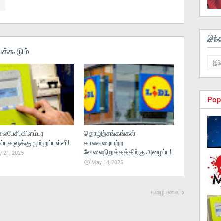
இந்
க்கூடும்
Pop
பேசி விளம்பர
தொழிற்சங்கங்கள்
புகளுக்கு முற்றுப்புள்ளி!
காலவரையற்ற
வேலைநிறுத்தத்திற்கு அழைப்பு!
 21, 2025
May 14, 2025
பழையவை