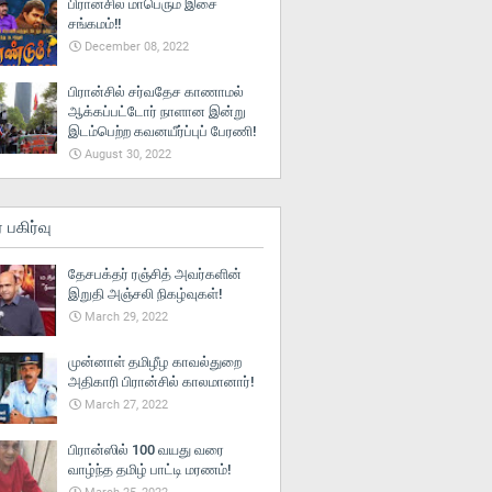
பிரான்சில் மாபெரும் இசை
சங்கமம்!!
December 08, 2022
பிரான்சில் சர்வதேச காணாமல்
ஆக்கப்பட்டோர் நாளான இன்று
இடம்பெற்ற கவனயீர்ப்புப் பேரணி!
August 30, 2022
் பகிர்வு
தேசபக்தர் ரஞ்சித் அவர்களின்
இறுதி அஞ்சலி நிகழ்வுகள்!
March 29, 2022
முன்னாள் தமிழீழ காவல்துறை
அதிகாரி பிரான்சில் காலமானார்!
March 27, 2022
பிரான்ஸில் 100 வயது வரை
வாழ்ந்த தமிழ் பாட்டி மரணம்!