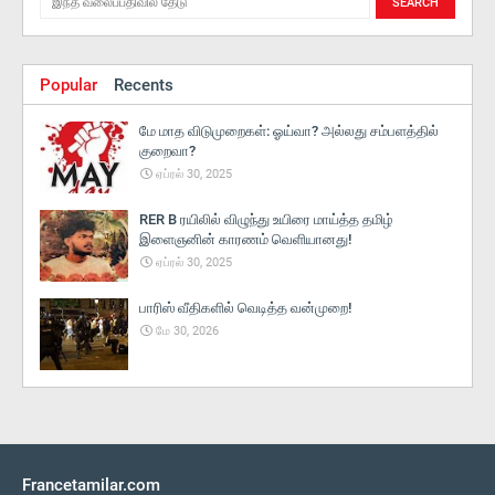
Popular
Recents
மே மாத விடுமுறைகள்: ஓய்வா? அல்லது சம்பளத்தில்
குறைவா?
ஏப்ரல் 30, 2025
RER B ரயிலில் விழுந்து உயிரை மாய்த்த தமிழ்
இளைஞனின் காரணம் வெளியானது!
ஏப்ரல் 30, 2025
பாரிஸ் வீதிகளில் வெடித்த வன்முறை!
மே 30, 2026
Francetamilar.com