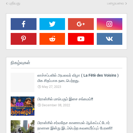
புதியது
பழையவை
நிகழ்வுகள்
லாச்சப்பலில் அயலவர் விழா ( La Fētè des Voisins )
மிக சிறப்பாக நடைபெற்றது.
May 27, 2023
பிரான்சில் மாபெரும் இசை சங்கமம்!!
December 08, 2022
பிரான்சில் சர்வதேச காணாமல் ஆக்கப்பட்டோர்
நாளான இன்று இடம்பெற்ற கவனயீர்ப்புப் பேரணி!