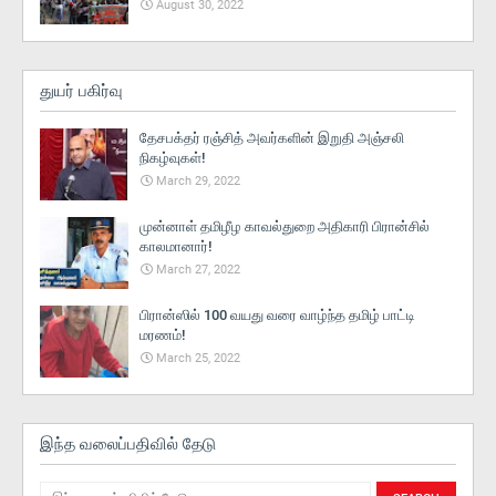
August 30, 2022
துயர் பகிர்வு
தேசபக்தர் ரஞ்சித் அவர்களின் இறுதி அஞ்சலி
நிகழ்வுகள்!
March 29, 2022
முன்னாள் தமிழீழ காவல்துறை அதிகாரி பிரான்சில்
காலமானார்!
March 27, 2022
பிரான்ஸில் 100 வயது வரை வாழ்ந்த தமிழ் பாட்டி
மரணம்!
March 25, 2022
இந்த வலைப்பதிவில் தேடு