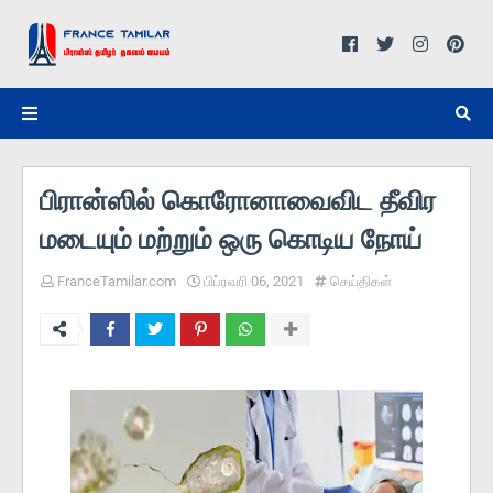
பிரான்ஸில் கொரோனாவைவிட தீவிர
மடையும் மற்றும் ஒரு கொடிய நோய்
FranceTamilar.com
பிப்ரவரி 06, 2021
செய்திகள்