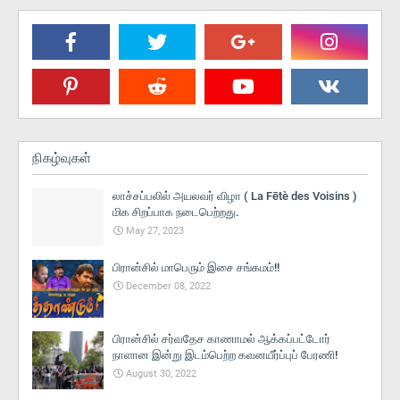
நிகழ்வுகள்
லாச்சப்பலில் அயலவர் விழா ( La Fētè des Voisins )
மிக சிறப்பாக நடைபெற்றது.
May 27, 2023
பிரான்சில் மாபெரும் இசை சங்கமம்!!
December 08, 2022
பிரான்சில் சர்வதேச காணாமல் ஆக்கப்பட்டோர்
நாளான இன்று இடம்பெற்ற கவனயீர்ப்புப் பேரணி!
August 30, 2022