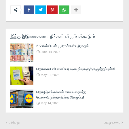
இந்த இடுகைகளை நீங்கள் விரும்பக்கூடும்
5.2 மில்லியன் யூரோக்கள் பறிமுதல்
June 14, 2025
தொலைபேசி விளம்பர அழைப்புகளுக்கு முற்றுப்புள்ளி!
May 21, 2025
தொழிற்சங்கங்கள் காலவரையற்ற
வேலைநிறுத்தத்திற்கு அழைப்பு!
May 14, 2025
புதியது
பழையவை