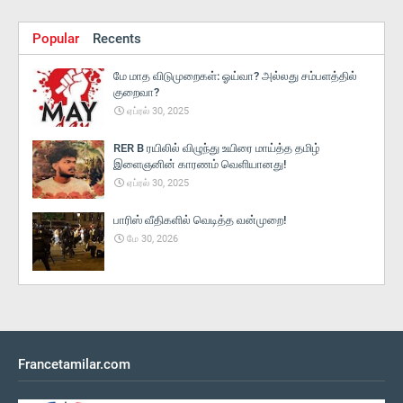
Popular
Recents
மே மாத விடுமுறைகள்: ஓய்வா? அல்லது சம்பளத்தில்
குறைவா?
ஏப்ரல் 30, 2025
RER B ரயிலில் விழுந்து உயிரை மாய்த்த தமிழ்
இளைஞனின் காரணம் வெளியானது!
ஏப்ரல் 30, 2025
பாரிஸ் வீதிகளில் வெடித்த வன்முறை!
மே 30, 2026
Francetamilar.com