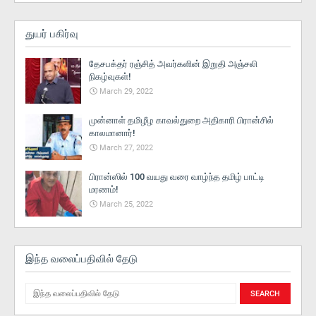
துயர் பகிர்வு
தேசபக்தர் ரஞ்சித் அவர்களின் இறுதி அஞ்சலி
நிகழ்வுகள்!
March 29, 2022
முன்னாள் தமிழீழ காவல்துறை அதிகாரி பிரான்சில்
காலமானார்!
March 27, 2022
பிரான்ஸில் 100 வயது வரை வாழ்ந்த தமிழ் பாட்டி
மரணம்!
March 25, 2022
இந்த வலைப்பதிவில் தேடு