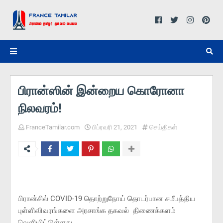
பிரான்ஸின் இன்றைய கொரோனா
நிலவரம்!
FranceTamilar.com
பிப்ரவரி 21, 2021
செய்திகள்
பிரான்சில் COVID-19 தொற்றுநோய் தொடர்பான சமீபத்திய
புள்ளிவிவரங்களை அரசாங்க தகவல் திணைக்களம்
வெளியிட்டுள்ளது,