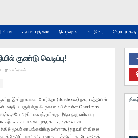
ரசியல்
தாயக புதினம்
நிகழ்வுகள்
கட்டுரை
தொடர்புக்கு
ில் குண்டு வெடிப்பு!
1
செய்திகள்
நிகழ
பு ஒன்று இன்று காலை போர்தோ (Bordeaux) நகர மத்தியில்
ன் மத்திய பகுதிக்கு அருகாமையில் உள்ள Chartrons
நகரத்தையே அதிர வைத்துள்ளது. இது ஓரு எரிவாயு
்தாக இருக்கலாம் என முதற்கட்டத் தகவல்கள்
த்தில் மூவர் காயங்களிற்கு உள்ளாக, இருவரின் நிலை
த் தேடும் பணி விரைவாக நடக்கின்றது. மேலதிகத்