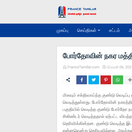
முகப்பு
செய்திகள்
சட்டம்
அ
போர்தோவின் நகர மத்திய
FranceTamilar.com
பிப்ரவரி 06, 202
மிகவும் சக்திவாய்ந்த குண்டு வெடிப்
வெடித்துள்ளது. போர்தோவின் நகரத்தி
பகுதியில் வெடித்த குண்டு போர்தோ 
சிலிண்டர் வெடித்ததால் ஏற்பட்ட விபத
தெரிவிக்கின்றன. குண்டு வெடித்த இட
என்னவென்று தெரியவில்லை. அவர்களை