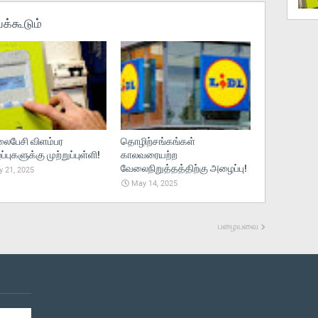
க்கூடும்
பேசி விளம்பர
தொழிற்சங்கங்கள்
புகளுக்கு முற்றுப்புள்ளி!
காலவரையற்ற
வேலைநிறுத்தத்திற்கு அழைப்பு!
 21, 2025
May 14, 2025
பழையவை