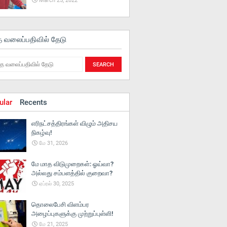
March 25, 2022
த வலைப்பதிவில் தேடு
ular
Recents
எரிநட்சத்திரங்கள் விழும் அதிசய
நிகழ்வு!
மே 31, 2026
மே மாத விடுமுறைகள்: ஓய்வா?
அல்லது சம்பளத்தில் குறைவா?
ஏப்ரல் 30, 2025
தொலைபேசி விளம்பர
அழைப்புகளுக்கு முற்றுப்புள்ளி!
மே 21, 2025