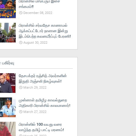
பிரான்சில் மாபெரும் இசை
சங்கமம்!!
December 08, 2022
பிரான்சில் சர்வதேச காணாமல்
ஆக்கப்பட்டோர் நாளான இன்று
இடம்பெற்ற கவனயீர்ப்புப் பேரணி!
August 30, 2022
் பகிர்வு
தேசபக்தர் ரஞ்சித் அவர்களின்
இறுதி அஞ்சலி நிகழ்வுகள்!
March 29, 2022
முன்னாள் தமிழீழ காவல்துறை
அதிகாரி பிரான்சில் காலமானார்!
March 27, 2022
பிரான்ஸில் 100 வயது வரை
வாழ்ந்த தமிழ் பாட்டி மரணம்!