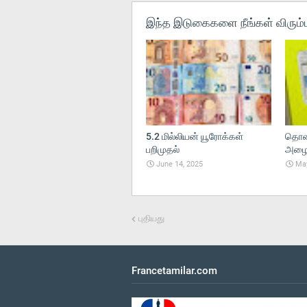
இந்த இடுகைகளை நீங்கள் விரும்ப
5.2 மில்லியன் யூரோக்கள்
தொலை
பறிமுதல்
அழைப்
June 14, 2025
May
புதியது
Francetamilar.com