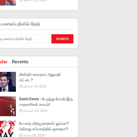
March 25, 2022
த வலைப்பதிவில் தேடு
ular
Recents
மீண்டும் சுகாதார அனுமதி
அட்டை?
ஜூலை 04, 2022
Saint-Denis : பேருந்து மோதி இரு
பாதசாரிகள் காயம்!
பிப்ரவரி 05, 2025
மே மாத விடுமுறைகள்: ஓய்வா?
அல்லது சம்பளத்தில் குறைவா?
ஏப்ரல் 30, 2025