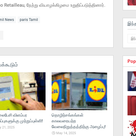
etailleau, நேற்று வியாழக்கிழமை உறுதிப்படுத்தினார்.
amil News
paris Tamil
இந்
Pop
க்கூடும்
பேசி விளம்பர
தொழிற்சங்கங்கள்
புகளுக்கு முற்றுப்புள்ளி!
காலவரையற்ற
வேலைநிறுத்தத்திற்கு அழைப்பு!
 21, 2025
May 14, 2025