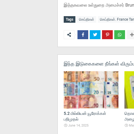
இத்தகவலை உள்துறை அமைச்சர் Bruno R
Tags
செய்திகள்
செய்திகள். France T
இந்த இடுகைகளை நீங்கள் விரும்ப
5.2 மில்லியன் யூரோக்கள்
தொலை
பறிமுதல்
அழைப்
June 14, 2025
May