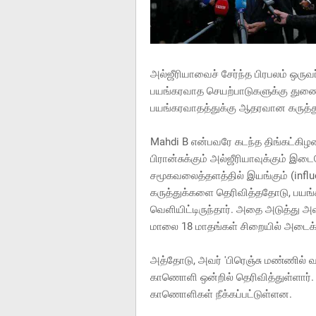
அல்ஜீரியாவைச் சேர்ந்த பிரபலம் ஒருவ
பயங்கரவாத செயற்பாடுகளுக்கு துண
பயங்கரவாதத்துக்கு ஆதரவான கருத்து
Mahdi B என்பவரே கடந்த திங்கட்கிழம
பிரான்சுக்கும் அல்ஜீரியாவுக்கும் இ
சமூகவலைத்தளத்தில் இயங்கும் (influe
கருத்துக்களை தெரிவித்ததோடு, பயங்
வெளியிட்டிருந்தார். அதை அடுத்து அ
மாலை 18 மாதங்கள் சிறையில் அடைக்கப
அத்தோடு, அவர் 'பிரெஞ்சு மண்ணில் 
காணொளி ஒன்றில் தெரிவித்துள்ளார்.
காணொளிகள் நீக்கப்பட்டுள்ளன.