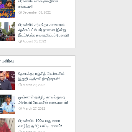
பிரான்சில் மாபெரும் இசை
சங்கமம்!!
December 08, 2022
பிரான்சில் சர்வதேச காணாமல்
ஆக்கப்பட்டோர் நாளான இன்று
இடம்பெற்ற கவனயீர்ப்புப் பேரணி!
August 30, 2022
் பகிர்வு
தேசபக்தர் ரஞ்சித் அவர்களின்
இறுதி அஞ்சலி நிகழ்வுகள்!
March 29, 2022
முன்னாள் தமிழீழ காவல்துறை
அதிகாரி பிரான்சில் காலமானார்!
March 27, 2022
பிரான்ஸில் 100 வயது வரை
வாழ்ந்த தமிழ் பாட்டி மரணம்!