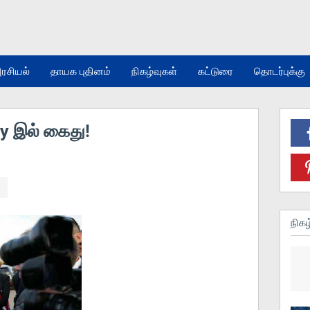
ரசியல்
தாயக புதினம்
நிகழ்வுகள்
கட்டுரை
தொடர்புக்கு
dy இல் கைது!
நிகழ