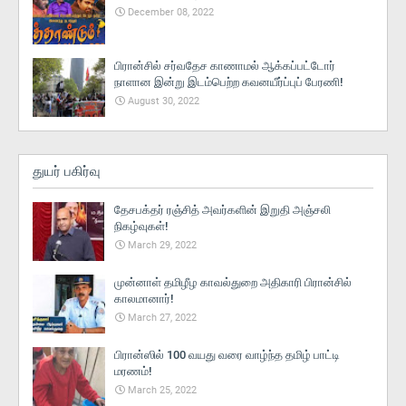
December 08, 2022
பிரான்சில் சர்வதேச காணாமல் ஆக்கப்பட்டோர்
நாளான இன்று இடம்பெற்ற கவனயீர்ப்புப் பேரணி!
August 30, 2022
துயர் பகிர்வு
தேசபக்தர் ரஞ்சித் அவர்களின் இறுதி அஞ்சலி
நிகழ்வுகள்!
March 29, 2022
முன்னாள் தமிழீழ காவல்துறை அதிகாரி பிரான்சில்
காலமானார்!
March 27, 2022
பிரான்ஸில் 100 வயது வரை வாழ்ந்த தமிழ் பாட்டி
மரணம்!
March 25, 2022