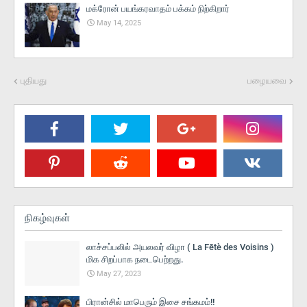
மக்ரோன் பயங்கரவாதம் பக்கம் நிற்கிறார்
May 14, 2025
புதியது
பழையவை
நிகழ்வுகள்
லாச்சப்பலில் அயலவர் விழா ( La Fētè des Voisins )
மிக சிறப்பாக நடைபெற்றது.
May 27, 2023
பிரான்சில் மாபெரும் இசை சங்கமம்!!