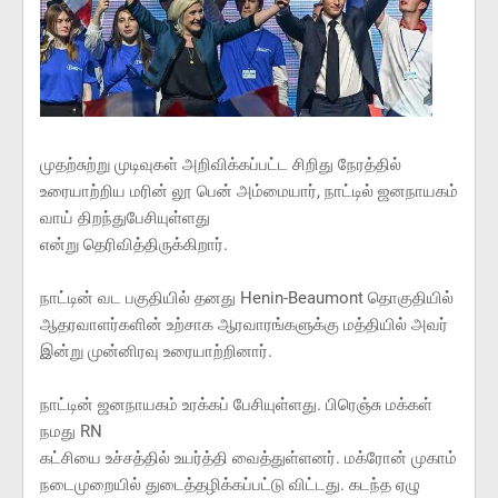
முதற்சுற்று முடிவுகள் அறிவிக்கப்பட்ட சிறிது நேரத்தில்
உரையாற்றிய மரின் லூ பென் அம்மையார், நாட்டில் ஜனநாயகம்
வாய் திறந்துபேசியுள்ளது
என்று தெரிவித்திருக்கிறார்.
நாட்டின் வட பகுதியில் தனது Henin-Beaumont தொகுதியில்
ஆதரவாளர்களின் உற்சாக ஆரவாரங்களுக்கு மத்தியில் அவர்
இன்று முன்னிரவு உரையாற்றினார்.
நாட்டின் ஜனநாயகம் உரக்கப் பேசியுள்ளது. பிரெஞ்சு மக்கள்
நமது RN
கட்சியை உச்சத்தில் உயர்த்தி வைத்துள்ளனர். மக்ரோன் முகாம்
நடைமுறையில் துடைத்தழிக்கப்பட்டு விட்டது. கடந்த ஏழு