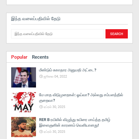
இந்த வலைப்பதிவில் தேடு
Popular
Recents
மீண்டும் சுகாதார அனுமதி அட்டை?
ஜூலை 04, 2022
மே மாத விடுமுறைகள்: ஓய்வா? அல்லது சம்பளத்தில்
குறைவா?
ஏப்ரல் 30, 2025
RER B ரயிலில் விழுந்து உயிரை மாய்த்த தமிழ்
இளைஞனின் காரணம் வெளியானது!
ஏப்ரல் 30, 2025