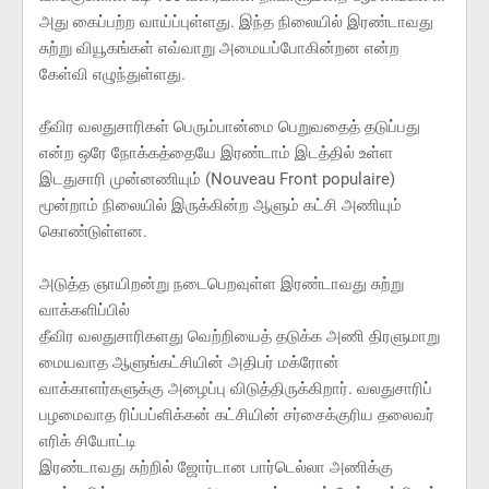
அது கைப்பற்ற வாய்ப்புள்ளது. இந்த நிலையில் இரண்டாவது
சுற்று வியூகங்கள் எவ்வாறு அமையப்போகின்றன என்ற
கேள்வி எழுந்துள்ளது.
தீவிர வலதுசாரிகள் பெரும்பான்மை பெறுவதைத் தடுப்பது
என்ற ஒரே நோக்கத்தையே இரண்டாம் இடத்தில் உள்ள
இடதுசாரி முன்னணியும் (Nouveau Front populaire)
மூன்றாம் நிலையில் இருக்கின்ற ஆளும் கட்சி அணியும்
கொண்டுள்ளன.
அடுத்த ஞாயிறன்று நடைபெறவுள்ள இரண்டாவது சுற்று
வாக்களிப்பில்
தீவிர வலதுசாரிகளது வெற்றியைத் தடுக்க அணி திரளுமாறு
மையவாத ஆளுங்கட்சியின் அதிபர் மக்ரோன்
வாக்காளர்களுக்கு அழைப்பு விடுத்திருக்கிறார். வலதுசாரிப்
பழமைவாத ரிப்பப்ளிக்கன் கட்சியின் சர்சைக்குரிய தலைவர்
எரிக் சியோட்டி
இரண்டாவது சுற்றில் ஜோர்டான பார்டெல்லா அணிக்கு