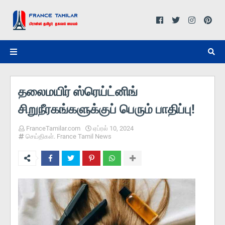
தலைமயிர் ஸ்ரெய்ட்னிங்
சிறுநீரகங்களுக்குப் பெரும் பாதிப்பு!
FranceTamilar.com
ஏப்ரல் 10, 2024
செய்திகள். France Tamil News