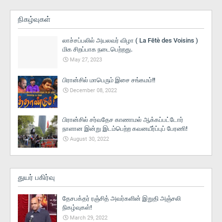
நிகழ்வுகள்
லாச்சப்பலில் அயலவர் விழா ( La Fētè des Voisins )
மிக சிறப்பாக நடைபெற்றது.
May 27, 2023
பிரான்சில் மாபெரும் இசை சங்கமம்!!
December 08, 2022
பிரான்சில் சர்வதேச காணாமல் ஆக்கப்பட்டோர்
நாளான இன்று இடம்பெற்ற கவனயீர்ப்புப் பேரணி!
August 30, 2022
துயர் பகிர்வு
தேசபக்தர் ரஞ்சித் அவர்களின் இறுதி அஞ்சலி
நிகழ்வுகள்!
March 29, 2022