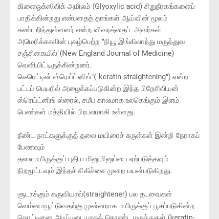
கிளைஒக்ஸிலிக் அமிலம் (Glyoxylic acid) சிறுநீரகங்களைப்
பாதிக்கின்றது என்பதைத் தாங்கள் ஆய்வின் மூலம்
கண்டறிந்துள்ளனர் என்ற விவரத்தைப் அவர்கள்
அமெரிக்காவின் புகழ்பெற்ற "நியூ இங்கிலாந்து மருத்துவ
சஞ்சிகையில்"(New England Journal of Medicine)
வெளியிட்டிருக்கின்றனர்.
கெரெட்டின் ஸ்ரெய்ட்னிங்"("keratin straightening") என்ற
பட்டப் பெயரில் அழைக்கப்படுகின்ற இந்த பிறேசிலியன்
ஸ்ரெய்ட்னிங் ஸ்ரைல், சமீப காலமாக உலகெங்கும் இளம்
பெண்கள் மத்தியில் பிரபலமாகி உள்ளது.
நீண்ட நாட்களுக்குத் தலை மயிரைச் சுருள்கள் இன்றி நேராகப்
பேணவும்
தலைமயிருக்குப் புதிய மினுமினுப்பை ஏற்படுத்தவும்
நிறமூட்டவும் இந்தச் சிகிச்சை முறை பயன்படுகிறது.
சூடாக்கும் கருவியால்(straightener) பல தடவைகள்
வெம்மையூட்டுவதற்கு முன்னராக மயிருக்குப் பூசப்படுகின்ற
கெரட்டினை அடிப்படையாகக் கொண்ட மருந்துகள் (keratin-