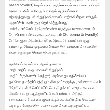
based product) தோல் மூலம் உறிஞ்சப்படக் கூடியவை என்றும்
அவை உடலில் பல்வேறு உபாதைக் குழப்பங்களை
ஏற்படுத்துவதுடன் சிறுநீரகங்களைப் பாதிக்கின்றன என்றும்
ஆராய்ச்சியாளர் குழு தெரிவித்துள்ளது.
பாரிஸ், மார்செய் பிரதேசங்களின் மருத்துவமனைகளையும்
சோர்போன் பல்கலைக்கழகத்தையும் (Sorbonne University)
சேர்ந்த ஐவர் அடங்கிய இந்த ஆராய்ச்சியாளர்கள் குழு
தங்களது ஆய்வு முடிவைப் பிரான்ஸின் சுகாதார அமைச்சின்
கவனத்துக்குக் கொண்டுவந்துள்ளனர்.
துனீசியப் பெண் சில ஆண்டுகளாக
மாறி மாறிப் பலதடவைகள் சிறுநீரகப்
பாதிப்புக்குள்ளாகியிருந்தார். அவ்வாறு பாதிக்கப்பட்ட
ஒவ்வொரு சந்தர்ப்பத்திலும் சில நாட்களுக்கு முன்னராக அவர்
பிறேசிலியன் ஸ்ரெய்ட்னிங் செய்திருந்தார் என்ற தகவலை
அவரே தனது மருத்துவரிடம் கூறியுள்ளார். அந்தத்
தலைமயிர்ச் சிகிச்சை முறைக்குப் பயன்படுத்திய கெரட்டின்
மருந்துப் போத்தலின் படத்தையும் அவர் மருத்துவரிடம்