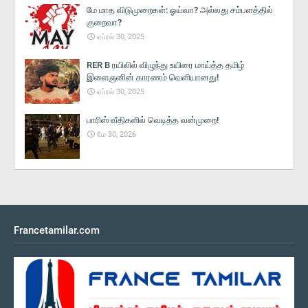
மே மாத விடுமுறைகள்: ஓய்வா? அல்லது சம்பளத்தில்
குறைவா?
ஏப்ரல் 30, 2025
RER B ரயிலில் விழுந்து உயிரை மாய்த்த தமிழ்
இளைஞனின் காரணம் வெளியானது!
ஏப்ரல் 30, 2025
பாரிஸ் வீதிகளில் வெடித்த வன்முறை!
மே 30, 2026
Francetamilar.com