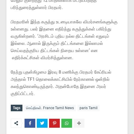
மேலும் குறைத்து 12 மாதங்களாக மட்டுப்படுத்த
பரிந்துரைத்துள்ளார் பிரதமர்.
பிரதமரின் இந்த கருத்து உடனடியாகவே விமர்சனங்களுக்கு
உள்ளனது. பலர் இதனை எதிர்த்து கருத்துக்கள் பகிர்ந்து
வருகின்றனர். ‘அரசிடம் புதிய நல்ல திட்டங்கள் எதுவும்
இல்லை. ஆனால் இருக்கும் திட்டங்களை இல்லாமல்
செய்வதற்குரிய திட்டங்கள் நிறைய உள்ளன’ என
எதிர்க்கட்சிகள் விமர்சித்துள்ளன.
நேற்று புதன்கிழமை இரவு 8 மணிக்கு பிரதமர் கேப்ரியல்
அத்தால் TF1 தொலைக்காட்சியில் நேர்காணல் ஒன்றில்
கலந்துகொண்டிருந்தார். அதன்போதே இதனை அவர்
குறிப்பிட்டார்.
Tags
செய்திகள். France Tamil News
paris Tamil