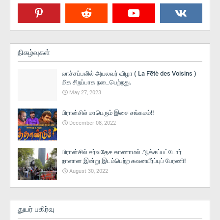
நிகழ்வுகள்
லாச்சப்பலில் அயலவர் விழா ( La Fētè des Voisins )
மிக சிறப்பாக நடைபெற்றது.
May 27, 2023
பிரான்சில் மாபெரும் இசை சங்கமம்!!
December 08, 2022
பிரான்சில் சர்வதேச காணாமல் ஆக்கப்பட்டோர்
நாளான இன்று இடம்பெற்ற கவனயீர்ப்புப் பேரணி!
August 30, 2022
துயர் பகிர்வு