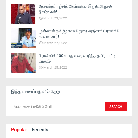
தேசபக்தர் ரஞ்சித் அவர்களின் இறுதி அஞ்சலி
நிகழ்வுகள்!
March 29, 2022
முன்னாள் தமிழீழ காவல்துறை அதிகாரி பிரான்சில்
காலமானார்!
March 27, 2022
பிரான்ஸில் 100 வயது வரை வாழ்ந்த தமிழ் பாட்டி
மரணம்!
March 25, 2022
இந்த வலைப்பதிவில் தேடு
Popular
Recents