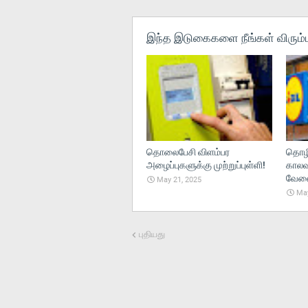
இந்த இடுகைகளை நீங்கள் விரும்ப
தொலைபேசி விளம்பர
தொழி
அழைப்புகளுக்கு முற்றுப்புள்ளி!
காலவ
வேலைந
May 21, 2025
May
புதியது