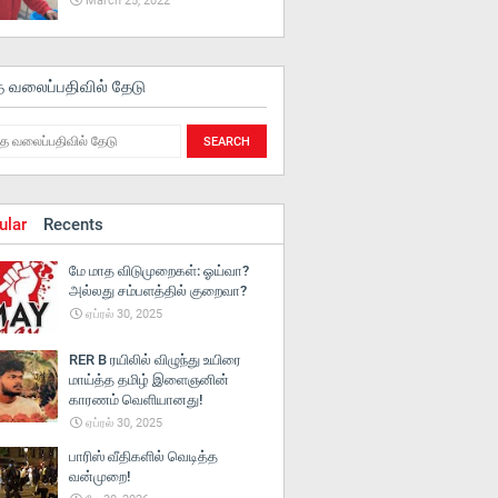
March 25, 2022
த வலைப்பதிவில் தேடு
ular
Recents
மே மாத விடுமுறைகள்: ஓய்வா?
அல்லது சம்பளத்தில் குறைவா?
ஏப்ரல் 30, 2025
RER B ரயிலில் விழுந்து உயிரை
மாய்த்த தமிழ் இளைஞனின்
காரணம் வெளியானது!
ஏப்ரல் 30, 2025
பாரிஸ் வீதிகளில் வெடித்த
வன்முறை!