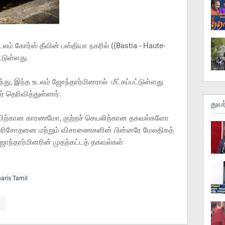
ம் கோர்ஸ் தீவின் பஸ்தியா நகரில் ((Bastia - Haute-
்டுள்ளது.
்து, இந்த உடலம் ஜோந்தார்மினரால் மீட்கப்பட்டுள்ளது
தெரிவித்துள்ளார்.
துயர
விற்கான காரணமோ, குற்றச் செயலிற்கான தகவல்களோ
ப் பரிசோதனை மற்றும் விசாணைகளின் பின்னரே மேலதிகத்
ோந்தார்மினரின் முதற்கட்டத் தகவல்கள்
paris Tamil