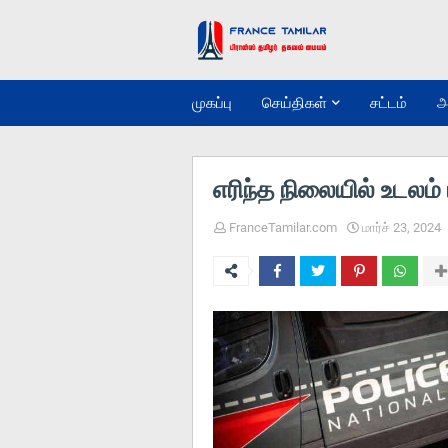
முகப்பு
செய்திகள்
சட்டம்
அ
எரிந்த நிலையில் உடலம் ம
FranceTamilar.com
மார்ச் 23, 2024