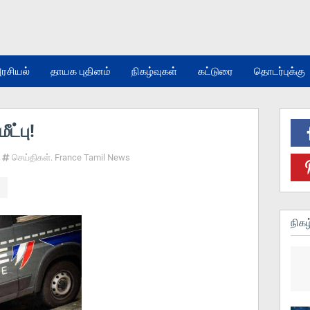
ரசியல்
தாயக புதினம்
நிகழ்வுகள்
கட்டுரை
தொடர்புக்கு
ீட்பு!
செய்திகள். France Tamil News
நிகழ