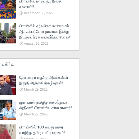
பிரான்சில் மாபெரும் இசை
சங்கமம்!!
December 08, 2022
பிரான்சில் சர்வதேச காணாமல்
ஆக்கப்பட்டோர் நாளான இன்று
இடம்பெற்ற கவனயீர்ப்புப் பேரணி!
August 30, 2022
் பகிர்வு
தேசபக்தர் ரஞ்சித் அவர்களின்
இறுதி அஞ்சலி நிகழ்வுகள்!
March 29, 2022
முன்னாள் தமிழீழ காவல்துறை
அதிகாரி பிரான்சில் காலமானார்!
March 27, 2022
பிரான்ஸில் 100 வயது வரை
வாழ்ந்த தமிழ் பாட்டி மரணம்!