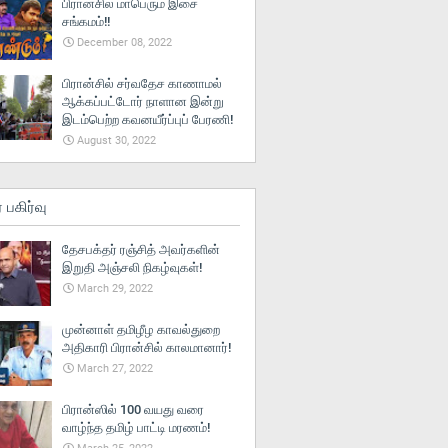
பிரான்சில் மாபெரும் இசை
சங்கமம்!!
December 08, 2022
பிரான்சில் சர்வதேச காணாமல்
ஆக்கப்பட்டோர் நாளான இன்று
இடம்பெற்ற கவனயீர்ப்புப் பேரணி!
August 30, 2022
் பகிர்வு
தேசபக்தர் ரஞ்சித் அவர்களின்
இறுதி அஞ்சலி நிகழ்வுகள்!
March 29, 2022
முன்னாள் தமிழீழ காவல்துறை
அதிகாரி பிரான்சில் காலமானார்!
March 27, 2022
பிரான்ஸில் 100 வயது வரை
வாழ்ந்த தமிழ் பாட்டி மரணம்!