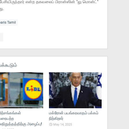
பேசியிருந்தார் என்ற தகவலைப் பிரான்ஸின் "லு மொன்ட்"
து.
paris Tamil
க்கூடும்
ற்சங்கங்கள்
மக்ரோன் பயங்கரவாதம் பக்கம்
ரையற்ற
நிற்கிறார்
ிறுத்தத்திற்கு அழைப்பு!
May 14, 2025