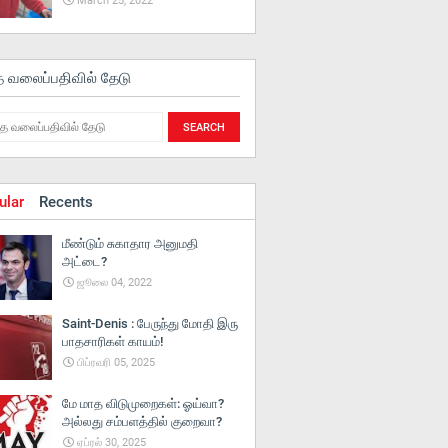
March 25, 2022
த வலைப்பதிவில் தேடு
ular
Recents
மீண்டும் சுகாதார அனுமதி
அட்டை?
ஜூலை 04, 2022
Saint-Denis : பேருந்து மோதி இரு
பாதசாரிகள் காயம்!
பிப்ரவரி 05, 2025
மே மாத விடுமுறைகள்: ஓய்வா?
அல்லது சம்பளத்தில் குறைவா?
ஏப்ரல் 30, 2025