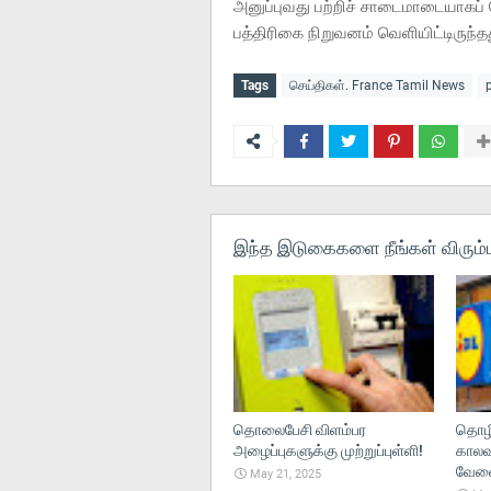
அனுப்புவது பற்றிச் சாடைமாடையாகப் 
பத்திரிகை நிறுவனம் வெளியிட்டிருந்த
Tags
செய்திகள். France Tamil News
இந்த இடுகைகளை நீங்கள் விரும்ப
தொலைபேசி விளம்பர
தொழி
அழைப்புகளுக்கு முற்றுப்புள்ளி!
காலவ
வேலைந
May 21, 2025