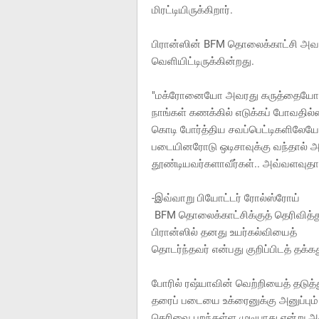
மிரட்டியிருக்கிறார்.
பிரான்ஸின் BFM தொலைக்காட்சி அவர
வெளியிட்டிருக்கின்றது.
"மக்ரோனையோ அவரது கருத்தையோ நா
நாங்கள் கணக்கில் எடுக்கப் போவதில்ல
கொடி போர்த்திய சவப்பெட்டிகளிலேயே போ
படையினரோடு ஒடிசாவுக்கு வந்தால் அத
தூண்டியவர்களாவீர்கள்.. அவ்வளவுதான
-இவ்வாறு பியோட்டர் ரோல்ஸ்ரோய்
BFM தொலைக்காட்சிக்குத் தெரிவித்த
பிரான்ஸில் தனது உயர்கல்வியைத்
தொடர்ந்தவர் என்பது குறிப்பிடத் தக்க
போரில் ரஷ்யாவின் வெற்றியைத் தடுத்த
தரைப் படையை உக்ரைனுக்கு அனுப்பும
தெரிவை புறந்தள்ள முடியாது என்று அதி