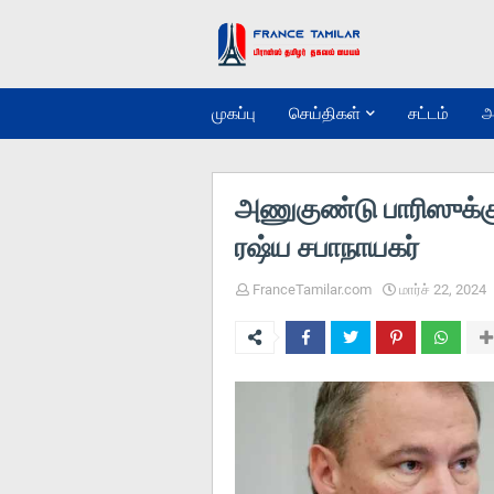
முகப்பு
செய்திகள்
சட்டம்
அ
அணுகுண்டு பாரிஸுக்குச
ரஷ்ய சபாநாயகர்
FranceTamilar.com
மார்ச் 22, 2024