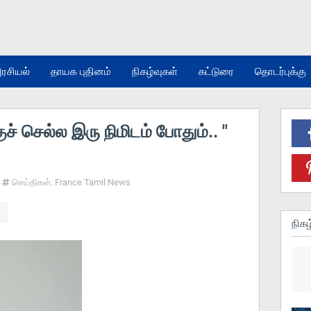
ரசியல்
தாயக புதினம்
நிகழ்வுகள்
கட்டுரை
தொடர்புக்கு
் செல்ல இரு நிமிடம் போதும்.. "
செய்திகள். France Tamil News
நிகழ