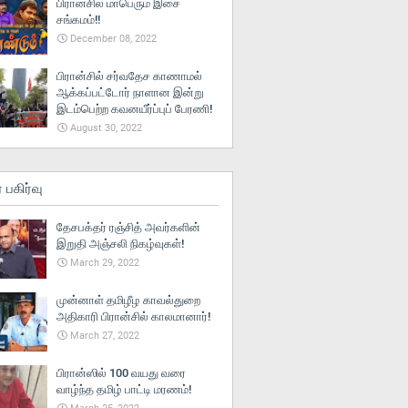
பிரான்சில் மாபெரும் இசை
சங்கமம்!!
December 08, 2022
பிரான்சில் சர்வதேச காணாமல்
ஆக்கப்பட்டோர் நாளான இன்று
இடம்பெற்ற கவனயீர்ப்புப் பேரணி!
August 30, 2022
் பகிர்வு
தேசபக்தர் ரஞ்சித் அவர்களின்
இறுதி அஞ்சலி நிகழ்வுகள்!
March 29, 2022
முன்னாள் தமிழீழ காவல்துறை
அதிகாரி பிரான்சில் காலமானார்!
March 27, 2022
பிரான்ஸில் 100 வயது வரை
வாழ்ந்த தமிழ் பாட்டி மரணம்!