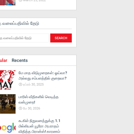
March 25, 2022
த வலைப்பதிவில் தேடு
ular
Recents
மே மாத விடுமுறைகள்: ஓய்வா?
அல்லது சம்பளத்தில் குறைவா?
ஏப்ரல் 30, 2025
பாரிஸ் வீதிகளில் வெடித்த
வன்முறை!
மே 30, 2026
கூகிள் நிறுவனத்துக்கு 1.1
மில்லியன் யூரோ அபராதம்
விதித்த பிரான்ஸ்! காரணம்