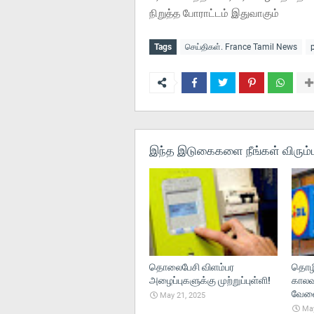
நிறுத்த போராட்டம் இதுவாகும்
Tags
செய்திகள். France Tamil News
இந்த இடுகைகளை நீங்கள் விரும்ப
தொலைபேசி விளம்பர
தொழி
அழைப்புகளுக்கு முற்றுப்புள்ளி!
காலவ
வேலைந
May 21, 2025
May